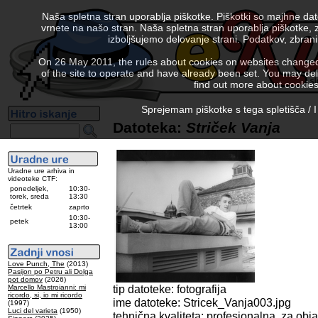
Naša spletna stran uporablja piškotke. Piškotki so majhne da
vrnete na našo stran. Naša spletna stran uporablja piškotke, 
izboljšujemo delovanje strani. Podatkov, zbra
On 26 May 2011, the rules about cookies on websites changed. 
of the site to operate and have already been set. You may delete
find out more about cookies
Sprejemam piškotke s tega spletišča / I
Datoteka:
Striček Vanja
Uradne ure arhiva in
videoteke CTF:
ponedeljek,
10:30-
torek, sreda
13:30
četrtek
zaprto
10:30-
petek
13:00
Love Punch, The
(2013)
Pasijon po Petru ali Dolga
pot domov
(2026)
tip datoteke: fotografija
Marcello Mastroianni: mi
ricordo, si, io mi ricordo
ime datoteke: Stricek_Vanja003.jpg
(1997)
Luci del varieta
(1950)
tehnična kvaliteta: profesionalna, za obj