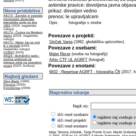
Sinners
(2025)
avtorske pravice: dovoljena javna objava
prikaz: dovoljen vedno
prenos: le upravljalcem
A9173 - Žanrske in estetske
preobrazbe slovenske
Opis:
fotografije s strehe
televizijske serije po letu
1991
(2026, magistrska
naloga)
A9174 - Čustva na filmskem
Povezave s projekti:
platnu
(2026, magistrska
naloga)
Striček Vanja
(1992, gledališka uprizoritev)
A9172 - Nekaj, kar se rodi
le v montaži
(2026,
Povezave z osebami:
magistrska naloga)
V24837
(DVD)
Matej Recer
(oseba na fotografiji)
A9116 - Bolnišnični radio -
zvočna umetnost za
Arhiv CTF UL AGRFT
(fotograf)
pripravo otrok na operativni
Povezave z enotami:
poseg
(2025, brošura)
6832 - Repertoar AGRFT - fotografija ČB
(2017, fo
Sling Blade
(1996)
Precious
(2009)
Kynodontas
(2009)
Najdi niz:
išči med osebami
najdeno naj vsebuje v
išči med projekti
najdeno naj vsebuje v
išči med enotami
Ideja: Simona Ješelnik, Tanja Premk Grum, Martin Srebotnj
© 2004, 2026 by UL AGRFT & Martin Srebotnjak. Vse pravi