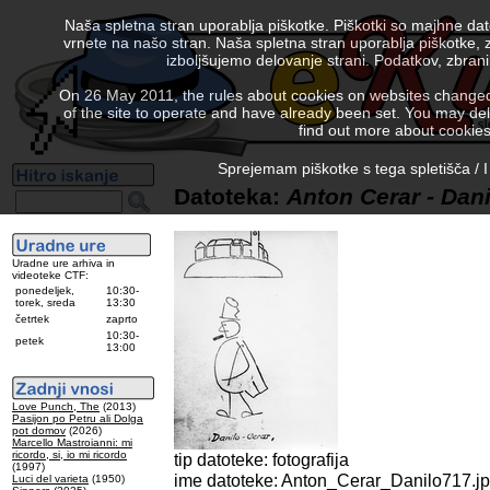
Naša spletna stran uporablja piškotke. Piškotki so majhne da
vrnete na našo stran. Naša spletna stran uporablja piškotke, 
izboljšujemo delovanje strani. Podatkov, zbra
On 26 May 2011, the rules about cookies on websites changed. 
of the site to operate and have already been set. You may delete
find out more about cookies
Sprejemam piškotke s tega spletišča / I
Datoteka:
Anton Cerar - Dani
Uradne ure arhiva in
videoteke CTF:
ponedeljek,
10:30-
torek, sreda
13:30
četrtek
zaprto
10:30-
petek
13:00
Love Punch, The
(2013)
Pasijon po Petru ali Dolga
pot domov
(2026)
Marcello Mastroianni: mi
ricordo, si, io mi ricordo
tip datoteke: fotografija
(1997)
ime datoteke: Anton_Cerar_Danilo717.j
Luci del varieta
(1950)