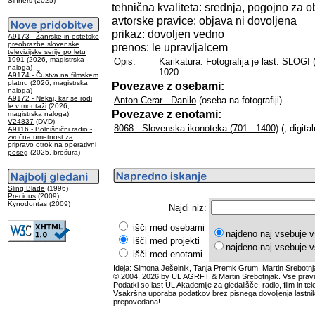
Sinners
(2025)
tehnična kvaliteta: srednja, pogojno za o
avtorske pravice: objava ni dovoljena
prikaz: dovoljen vedno
A9173 - Žanrske in estetske
preobrazbe slovenske
prenos: le upravljalcem
televizijske serije po letu
1991
(2026, magistrska
Opis:
Karikatura. Fotografija je last: SLOGI
naloga)
1020
A9174 - Čustva na filmskem
platnu
(2026, magistrska
Povezave z osebami:
naloga)
A9172 - Nekaj, kar se rodi
Anton Cerar - Danilo
(oseba na fotografiji)
le v montaži
(2026,
Povezave z enotami:
magistrska naloga)
V24837
(DVD)
8068 - Slovenska ikonoteka (701 - 1400)
(, digita
A9116 - Bolnišnični radio -
zvočna umetnost za
pripravo otrok na operativni
poseg
(2025, brošura)
Sling Blade
(1996)
Precious
(2009)
Kynodontas
(2009)
Najdi niz:
išči med osebami
najdeno naj vsebuje v
išči med projekti
najdeno naj vsebuje v
išči med enotami
Ideja: Simona Ješelnik, Tanja Premk Grum, Martin Srebotnj
© 2004, 2026 by UL AGRFT & Martin Srebotnjak. Vse pravi
Podatki so last UL Akademije za gledališče, radio, film in tele
Vsakršna uporaba podatkov brez pisnega dovoljenja lastnik
prepovedana!