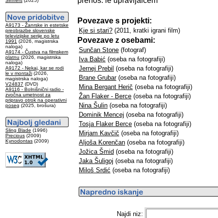
prenos: le upravljalcem
Sinners
(2025)
Povezave s projekti:
A9173 - Žanrske in estetske
Kje si stari?
(2011, kratki igrani film)
preobrazbe slovenske
televizijske serije po letu
Povezave z osebami:
1991
(2026, magistrska
naloga)
Sunčan Stone
(fotograf)
A9174 - Čustva na filmskem
platnu
(2026, magistrska
Iva Babić
(oseba na fotografiji)
naloga)
Jernej Prebil
(oseba na fotografiji)
A9172 - Nekaj, kar se rodi
le v montaži
(2026,
Brane Grubar
(oseba na fotografiji)
magistrska naloga)
V24837
(DVD)
Mina Bergant Herič
(oseba na fotografiji)
A9116 - Bolnišnični radio -
zvočna umetnost za
Žan Flaker - Berce
(oseba na fotografiji)
pripravo otrok na operativni
Nina Šulin
(oseba na fotografiji)
poseg
(2025, brošura)
Dominik Mencej
(oseba na fotografiji)
Tosja Flaker Berce
(oseba na fotografiji)
Sling Blade
(1996)
Mirjam Kavčič
(oseba na fotografiji)
Precious
(2009)
Kynodontas
(2009)
Aljoša Korenčan
(oseba na fotografiji)
Jožica Šmid
(oseba na fotografiji)
Jaka Šuligoj
(oseba na fotografiji)
Miloš Srdić
(oseba na fotografiji)
Najdi niz: