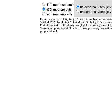
išči med osebami
najdeno naj vsebuje v
išči med projekti
najdeno naj vsebuje v
išči med enotami
Ideja: Simona Ješelnik, Tanja Premk Grum, Martin Srebotnj
© 2004, 2026 by UL AGRFT & Martin Srebotnjak. Vse pravi
Podatki so last UL Akademije za gledališče, radio, film in tele
Vsakršna uporaba podatkov brez pisnega dovoljenja lastnik
prepovedana!