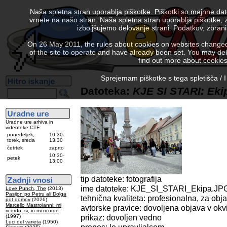
Naša spletna stran uporablja piškotke. Piškotki so majhne da
vrnete na našo stran. Naša spletna stran uporablja piškotke, 
izboljšujemo delovanje strani. Podatkov, zbra
On 26 May 2011, the rules about cookies on websites changed. 
of the site to operate and have already been set. You may delete
find out more about cookies
Sprejemam piškotke s tega spletišča / I
Datoteka:
KJE SI STARI: Eki
Uradne ure arhiva in
videoteke CTF:
ponedeljek,
10:30-
torek, sreda
13:30
četrtek
zaprto
10:30-
petek
13:00
tip datoteke: fotografija
ime datoteke: KJE_SI_STARI_Ekipa.JP
Love Punch, The
(2013)
Pasijon po Petru ali Dolga
tehnična kvaliteta: profesionalna, za obj
pot domov
(2026)
Marcello Mastroianni: mi
avtorske pravice: dovoljena objava v okvi
ricordo, si, io mi ricordo
prikaz: dovoljen vedno
(1997)
Luci del varieta
(1950)