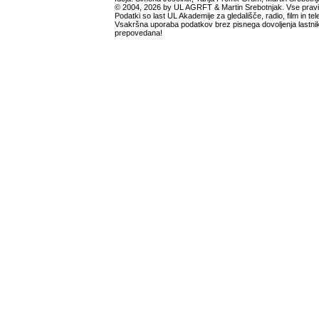
© 2004, 2026 by UL AGRFT & Martin Srebotnjak. Vse pravi
Podatki so last UL Akademije za gledališče, radio, film in tele
Vsakršna uporaba podatkov brez pisnega dovoljenja lastnik
prepovedana!