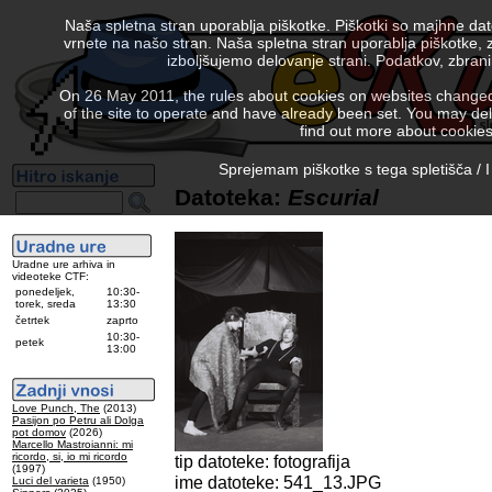
Naša spletna stran uporablja piškotke. Piškotki so majhne da
vrnete na našo stran. Naša spletna stran uporablja piškotke, 
izboljšujemo delovanje strani. Podatkov, zbra
On 26 May 2011, the rules about cookies on websites changed. 
of the site to operate and have already been set. You may delete
find out more about cookies
Sprejemam piškotke s tega spletišča / I
Datoteka:
Escurial
Uradne ure arhiva in
videoteke CTF:
ponedeljek,
10:30-
torek, sreda
13:30
četrtek
zaprto
10:30-
petek
13:00
Love Punch, The
(2013)
Pasijon po Petru ali Dolga
pot domov
(2026)
Marcello Mastroianni: mi
ricordo, si, io mi ricordo
tip datoteke: fotografija
(1997)
ime datoteke: 541_13.JPG
Luci del varieta
(1950)