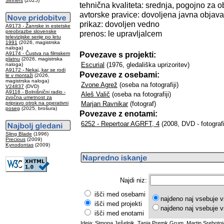
Sinners
(2025)
tehnična kvaliteta: srednja, pogojno za o
avtorske pravice: dovoljena javna objava
prikaz: dovoljen vedno
A9173 - Žanrske in estetske
preobrazbe slovenske
prenos: le upravljalcem
televizijske serije po letu
1991
(2026, magistrska
naloga)
Povezave s projekti:
A9174 - Čustva na filmskem
platnu
(2026, magistrska
Escurial
(1976, gledališka uprizoritev)
naloga)
A9172 - Nekaj, kar se rodi
Povezave z osebami:
le v montaži
(2026,
magistrska naloga)
Zvone Agrež
(oseba na fotografiji)
V24837
(DVD)
A9116 - Bolnišnični radio -
Aleš Valič
(oseba na fotografiji)
zvočna umetnost za
pripravo otrok na operativni
Marjan Ravnikar
(fotograf)
poseg
(2025, brošura)
Povezave z enotami:
6252 - Repertoar AGRFT, 4
(2008, DVD - fotografi
Sling Blade
(1996)
Precious
(2009)
Kynodontas
(2009)
Najdi niz:
išči med osebami
najdeno naj vsebuje v
išči med projekti
najdeno naj vsebuje v
išči med enotami
Ideja: Simona Ješelnik, Tanja Premk Grum, Martin Srebotnj