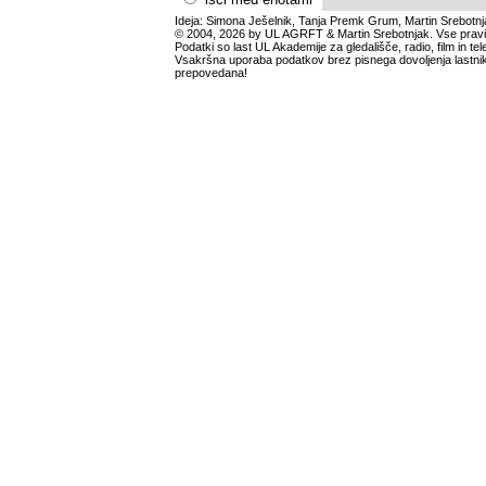
Ideja: Simona Ješelnik, Tanja Premk Grum, Martin Srebotnj
© 2004, 2026 by UL AGRFT & Martin Srebotnjak. Vse pravi
Podatki so last UL Akademije za gledališče, radio, film in tele
Vsakršna uporaba podatkov brez pisnega dovoljenja lastnik
prepovedana!