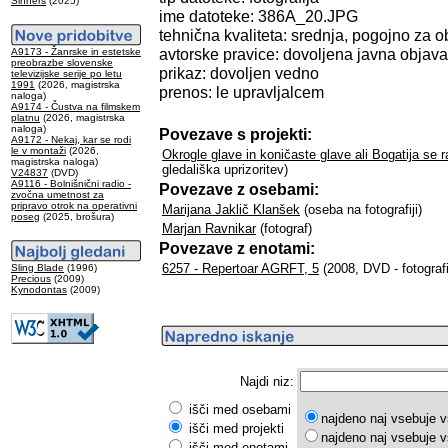
Sinners
(2025)
ime datoteke: 386A_20.JPG
tehnična kvaliteta: srednja, pogojno za o
avtorske pravice: dovoljena javna objava
A9173 - Žanrske in estetske
preobrazbe slovenske
prikaz: dovoljen vedno
televizijske serije po letu
1991
(2026, magistrska
prenos: le upravljalcem
naloga)
A9174 - Čustva na filmskem
platnu
(2026, magistrska
naloga)
Povezave s projekti:
A9172 - Nekaj, kar se rodi
le v montaži
(2026,
Okrogle glave in koničaste glave ali Bogatija se r
magistrska naloga)
gledališka uprizoritev)
V24837
(DVD)
A9116 - Bolnišnični radio -
Povezave z osebami:
zvočna umetnost za
pripravo otrok na operativni
Marijana Jaklič Klanšek
(oseba na fotografiji)
poseg
(2025, brošura)
Marjan Ravnikar
(fotograf)
Povezave z enotami:
6257 - Repertoar AGRFT, 5
(2008, DVD - fotografi
Sling Blade
(1996)
Precious
(2009)
Kynodontas
(2009)
Najdi niz:
išči med osebami
najdeno naj vsebuje v
išči med projekti
najdeno naj vsebuje v
išči med enotami