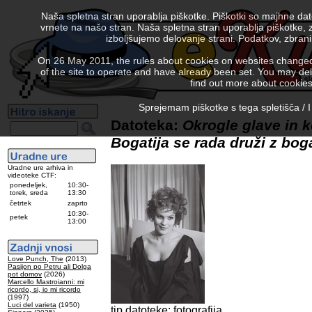
Naša spletna stran uporablja piškotke. Piškotki so majhne da
vrnete na našo stran. Naša spletna stran uporablja piškotke, 
izboljšujemo delovanje strani. Podatkov, zbra
On 26 May 2011, the rules about cookies on websites changed. 
of the site to operate and have already been set. You may delete
find out more about cookies
Sprejemam piškotke s tega spletišča / I
Datoteka:
Okrogle glave in k
Bogatija se rada druži z boga
Uradne ure arhiva in
videoteke CTF:
ponedeljek,
10:30-
torek, sreda
13:30
četrtek
zaprto
10:30-
petek
13:00
Love Punch, The
(2013)
Pasijon po Petru ali Dolga
pot domov
(2026)
Marcello Mastroianni: mi
ricordo, si, io mi ricordo
(1997)
Luci del varieta
(1950)
tip datoteke: fotografija