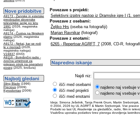
Sinners
(2025)
Povezave s projekti:
Selektivni izpitni nastop iz Dramske igre I (1. se
A9173 - Žanrske in estetske
preobrazbe slovenske
Povezave z osebami:
televizijske serije po letu
Željko Hrs
(oseba na fotografiji)
1991
(2026, magistrska
naloga)
Marjan Ravnikar
(fotograf)
A9174 - Čustva na filmskem
platnu
(2026, magistrska
Povezave z enotami:
naloga)
6265 - Repertoar AGRFT, 7
(2008, CD-R, fotografi
A9172 - Nekaj, kar se rodi
le v montaži
(2026,
magistrska naloga)
V24837
(DVD)
A9116 - Bolnišnični radio -
zvočna umetnost za
pripravo otrok na operativni
poseg
(2025, brošura)
Najdi niz:
Sling Blade
(1996)
išči med osebami
najdeno naj vsebuje v
Precious
(2009)
išči med projekti
Kynodontas
(2009)
najdeno naj vsebuje v
išči med enotami
Ideja: Simona Ješelnik, Tanja Premk Grum, Martin Srebotnjak,
© 2004, 2026 by UL AGRFT & Martin Srebotnjak. Vse pravice 
Podatki so last UL Akademije za gledališče, radio, film in televiz
Vsakršna uporaba podatkov brez pisnega dovoljenja lastnikov