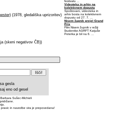
festivalu ...
Videoteka in arhiv na
kolektivnem dopustu
Spoštovani, videoteka in
arhiv bosta na kolektivnem
mester)
(1978, gledališka uprizoritev)
dopustu od 27. 7. ...
Nisem župnik prejel Grand
Prix
Film Nisem župnik v režiji
študentke AGRFT Katjuše
Peterka je bil na 6. ...
ja (skeni negativov ČB))
-0,40625-0,0625
sa gesla
saj eno od gesel
 Barbara Sušec-Michieli
pridržane.
ijo.
 pravic in navedbe vira je prepovedana!