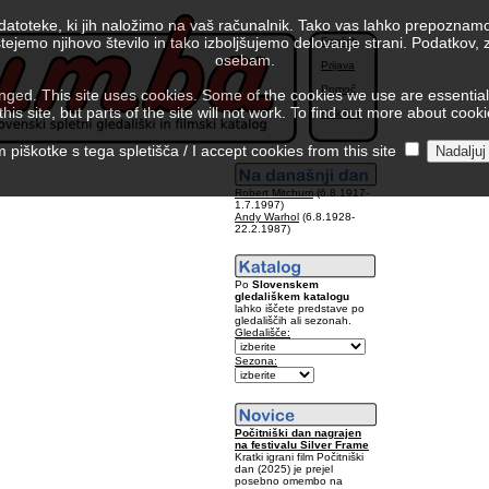
 datoteke, ki jih naložimo na vaš računalnik. Tako vas lahko prepoznamo
tejemo njihovo število in tako izboljšujemo delovanje strani. Podatkov,
English
osebam.
Prijava
Pomoč
ed. This site uses cookies. Some of the cookies we use are essential f
is site, but parts of the site will not work. To find out more about cook
Kolofon
piškotke s tega spletišča / I accept cookies from this site
Robert Mitchum
(6.8.1917-
1.7.1997)
Andy Warhol
(6.8.1928-
22.2.1987)
Po
Slovenskem
gledališkem katalogu
lahko iščete predstave po
gledališčih ali sezonah.
Gledališče:
Sezona:
Počitniški dan nagrajen
na festivalu Silver Frame
Kratki igrani film Počitniški
dan (2025) je prejel
posebno omembo na