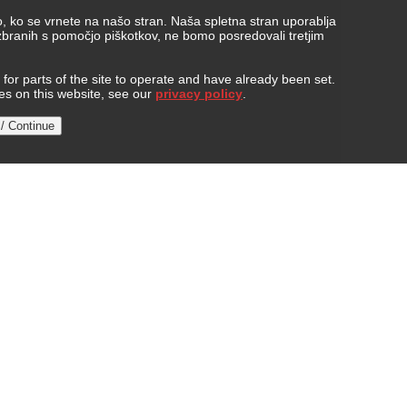
, ko se vrnete na našo stran. Naša spletna stran uporablja
 zbranih s pomočjo piškotkov, ne bomo posredovali tretjim
or parts of the site to operate and have already been set.
ies on this website, see our
privacy policy
.