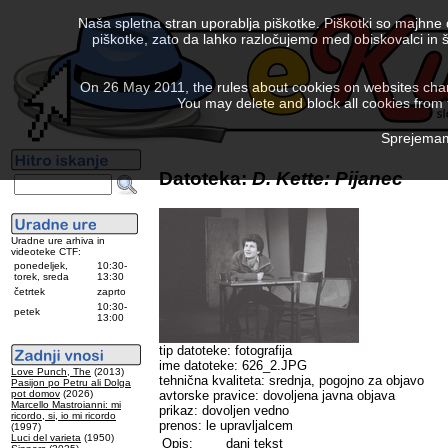
Naša spletna stran uporablja piškotke. Piškotki so majhne
piškotke, zato da lahko razločujemo med obiskovalci in š
On 26 May 2011, the rules about cookies on websites chang
You may delete and block all cookies from th
Sprejemam 
Datoteka:
D. Kette: Pijanec
Uradne ure arhiva in
videoteke CTF:
ponedeljek,
10:30-
torek, sreda
13:30
četrtek
zaprto
10:30-
petek
13:00
tip datoteke: fotografija
ime datoteke: 626_2.JPG
Love Punch, The
(2013)
tehnična kvaliteta: srednja, pogojno za objavo
Pasijon po Petru ali Dolga
pot domov
(2026)
avtorske pravice: dovoljena javna objava
Marcello Mastroianni: mi
prikaz: dovoljen vedno
ricordo, si, io mi ricordo
prenos: le upravljalcem
(1997)
Luci del varieta
(1950)
Opis:
dani tekst