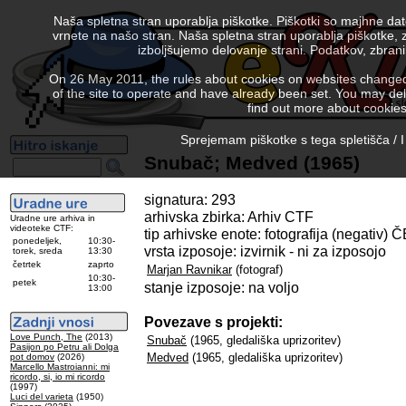
Naša spletna stran uporablja piškotke. Piškotki so majhne da
vrnete na našo stran. Naša spletna stran uporablja piškotke, 
izboljšujemo delovanje strani. Podatkov, zbra
On 26 May 2011, the rules about cookies on websites changed. 
of the site to operate and have already been set. You may delete
find out more about cookies
Sprejemam piškotke s tega spletišča / I
Snubač; Medved (1965)
signatura: 293
arhivska zbirka: Arhiv CTF
Uradne ure arhiva in
videoteke CTF:
tip arhivske enote: fotografija (negativ) 
ponedeljek,
10:30-
vrsta izposoje: izvirnik - ni za izposojo
torek, sreda
13:30
četrtek
zaprto
Marjan Ravnikar
(fotograf)
10:30-
petek
stanje izposoje: na voljo
13:00
Povezave s projekti:
Love Punch, The
(2013)
Snubač
(1965, gledališka uprizoritev)
Pasijon po Petru ali Dolga
Medved
(1965, gledališka uprizoritev)
pot domov
(2026)
Marcello Mastroianni: mi
ricordo, si, io mi ricordo
(1997)
Luci del varieta
(1950)