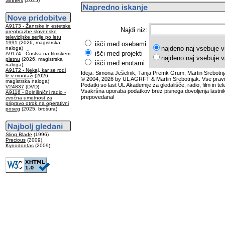
Sinners
(2025)
A9173 - Žanrske in estetske
Najdi niz:
preobrazbe slovenske
televizijske serije po letu
1991
(2026, magistrska
išči med osebami
najdeno naj vsebuje v
naloga)
išči med projekti
A9174 - Čustva na filmskem
najdeno naj vsebuje v
platnu
(2026, magistrska
išči med enotami
naloga)
A9172 - Nekaj, kar se rodi
Ideja: Simona Ješelnik, Tanja Premk Grum, Martin Srebotnj
le v montaži
(2026,
© 2004, 2026 by UL AGRFT & Martin Srebotnjak. Vse pravi
magistrska naloga)
Podatki so last UL Akademije za gledališče, radio, film in tele
V24837
(DVD)
Vsakršna uporaba podatkov brez pisnega dovoljenja lastnik
A9116 - Bolnišnični radio -
prepovedana!
zvočna umetnost za
pripravo otrok na operativni
poseg
(2025, brošura)
Sling Blade
(1996)
Precious
(2009)
Kynodontas
(2009)