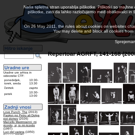
Naša spletna stran uporablja piškotke. Piškotki so majhne
piškotke, zato da lahko razločujemo med obiskovalci in š
On 26 May 2011, the rules about cookies on websites chang
You may delete and block all cookies from th
Sprejemam 
Repertoar AGRFT, 141-168 (200
Uradne ure arhiva in
videoteke CTF:
ponedeljek,
10:30-
torek, sreda
13:30
četrtek
zaprto
10:30-
petek
13:00
Love Punch, The
(2013)
Pasijon po Petru ali Dolga
pot domov
(2026)
Marcello Mastroianni: mi
ricordo, si, io mi ricordo
(1997)
Luci del varieta
(1950)