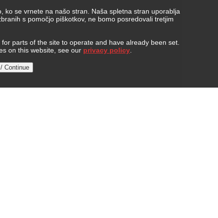
, ko se vrnete na našo stran. Naša spletna stran uporablja
 zbranih s pomočjo piškotkov, ne bomo posredovali tretjim
or parts of the site to operate and have already been set.
ies on this website, see our
privacy policy
.