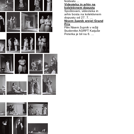
festivalu ...
Videoteka in arhiv na
kolektivnem dopustu
Spoštovani, videoteka in
arhiv bosta na kolektivnem
dopustu od 27. 7. ...
Nisem župnik prejel Grand
Prix
Film Nisem župnik v režiji
študentke AGRFT Katjuše
Peterka je bil na 6. ...
-0,453125-0,09375