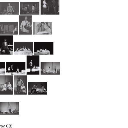
ivov ČB)