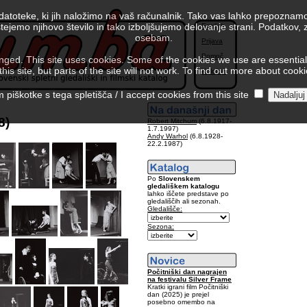
 datoteke, ki jih naložimo na vaš računalnik. Tako vas lahko prepoznamo
tejemo njihovo število in tako izboljšujemo delovanje strani. Podatkov,
English
osebam.
Prijava
Pomoč
ed. This site uses cookies. Some of the cookies we use are essential f
is site, but parts of the site will not work. To find out more about cook
Kolofon
piškotke s tega spletišča / I accept cookies from this site
8)
Robert Mitchum
(6.8.1917-
1.7.1997)
Andy Warhol
(6.8.1928-
22.2.1987)
Po
Slovenskem
gledališkem katalogu
lahko iščete predstave po
gledališčih ali sezonah.
Gledališče:
Sezona:
Počitniški dan nagrajen
na festivalu Silver Frame
Kratki igrani film Počitniški
dan (2025) je prejel
posebno omembo na