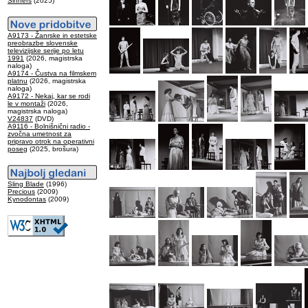
Sinners
(2025)
A9173 - Žanrske in estetske
preobrazbe slovenske
televizijske serije po letu
1991
(2026, magistrska
naloga)
A9174 - Čustva na filmskem
platnu
(2026, magistrska
naloga)
A9172 - Nekaj, kar se rodi
le v montaži
(2026,
magistrska naloga)
V24837
(DVD)
A9116 - Bolnišnični radio -
zvočna umetnost za
pripravo otrok na operativni
poseg
(2025, brošura)
Sling Blade
(1996)
Precious
(2009)
Kynodontas
(2009)