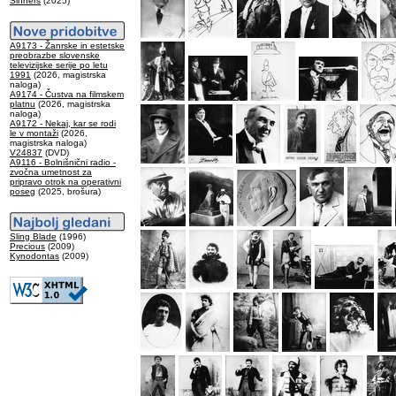
Sinners
(2025)
A9173 - Žanrske in estetske
preobrazbe slovenske
televizijske serije po letu
1991
(2026, magistrska
naloga)
A9174 - Čustva na filmskem
platnu
(2026, magistrska
naloga)
A9172 - Nekaj, kar se rodi
le v montaži
(2026,
magistrska naloga)
V24837
(DVD)
A9116 - Bolnišnični radio -
zvočna umetnost za
pripravo otrok na operativni
poseg
(2025, brošura)
Sling Blade
(1996)
Precious
(2009)
Kynodontas
(2009)