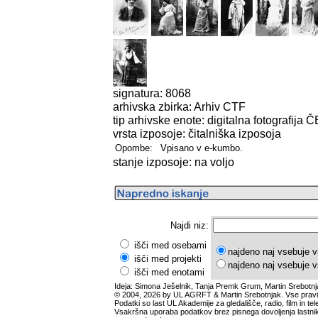
signatura: 8068
arhivska zbirka: Arhiv CTF
tip arhivske enote: digitalna fotografija Č
vrsta izposoje: čitalniška izposoja
Opombe:
Vpisano v e-kumbo.
stanje izposoje: na voljo
Najdi niz:
išči med osebami
najdeno naj vsebuje v
išči med projekti
najdeno naj vsebuje v
išči med enotami
Ideja: Simona Ješelnik, Tanja Premk Grum, Martin Srebotnj
© 2004, 2026 by UL AGRFT & Martin Srebotnjak. Vse pravi
Podatki so last UL Akademije za gledališče, radio, film in tele
Vsakršna uporaba podatkov brez pisnega dovoljenja lastnik