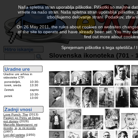
Naša spletna stran uporablja piškotke. Piškotki so majhne da
vrnete na našo stran. Naša spletna stran uporablja piškotke, 
izboljšujemo delovanje strani. Podatkov, zbra
On 26 May 2011, the rules about cookies on websites changed. 
of the site to operate and have already been set. You may delete
find out more about cookies
Sprejemam piškotke s tega spletišča / I
Slovenska ikonoteka (701 - 
Uradne ure arhiva in
videoteke CTF:
ponedeljek,
10:30-
torek, sreda
13:30
četrtek
zaprto
10:30-
petek
13:00
Love Punch, The
(2013)
Pasijon po Petru ali Dolga
pot domov
(2026)
Marcello Mastroianni: mi
ricordo, si, io mi ricordo
(1997)
Luci del varieta
(1950)