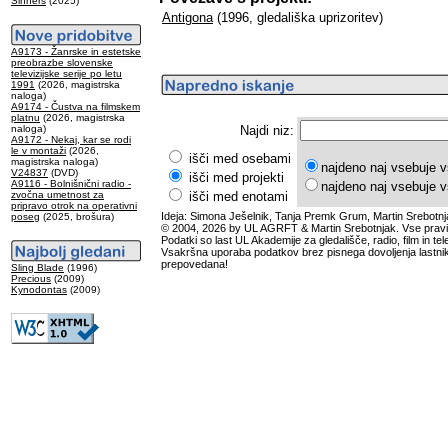
Sinners
(2025)
Antigona
(1996, gledališka uprizoritev)
A9173 - Žanrske in estetske
preobrazbe slovenske
televizijske serije po letu
1991
(2026, magistrska
naloga)
A9174 - Čustva na filmskem
platnu
(2026, magistrska
naloga)
Najdi niz:
A9172 - Nekaj, kar se rodi
le v montaži
(2026,
išči med osebami
magistrska naloga)
najdeno naj vsebuje v
V24837
(DVD)
išči med projekti
A9116 - Bolnišnični radio -
najdeno naj vsebuje v
zvočna umetnost za
išči med enotami
pripravo otrok na operativni
Ideja: Simona Ješelnik, Tanja Premk Grum, Martin Srebotnj
poseg
(2025, brošura)
© 2004, 2026 by UL AGRFT & Martin Srebotnjak. Vse pravi
Podatki so last UL Akademije za gledališče, radio, film in tele
Vsakršna uporaba podatkov brez pisnega dovoljenja lastnik
prepovedana!
Sling Blade
(1996)
Precious
(2009)
Kynodontas
(2009)