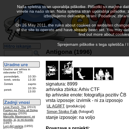
Naša spletna stran uporablja piškotke. Piškotki so majhne da
vrnete na našo stran. Naša spletna stran uporablja piškotke, 
izboljšujemo delovanje strani. Podatkov, zbra
On 26 May 2011, the rules about cookies on websites changed. 
of the site to operate and have already been set. You may delete
find out more about cookies
Sprejemam piškotke s tega spletišča / I
Antigona (1996)
Uradne ure arhiva in
videoteke CTF:
ponedeljek,
10:30-
torek, sreda
13:30
signatura: 8999
četrtek
zaprto
10:30-
arhivska zbirka: Arhiv CTF
petek
13:00
tip arhivske enote: fotografija pozitiv ČB
vrsta izposoje: izvirnik - ni za izposojo
UL AGRFT
(produkcija)
Love Punch, The
(2013)
Pasijon po Petru ali Dolga
Simon Stojko Falk
(fotograf)
pot domov
(2026)
stanje izposoje: na voljo
Marcello Mastroianni: mi
ricordo, si, io mi ricordo
(1997)
Luci del varieta
(1950)
Povezave s projekti: