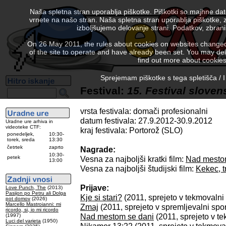
Naša spletna stran uporablja piškotke. Piškotki so majhne da
vrnete na našo stran. Naša spletna stran uporablja piškotke, 
izboljšujemo delovanje strani. Podatkov, zbra
On 26 May 2011, the rules about cookies on websites changed. 
of the site to operate and have already been set. You may delete
find out more about cookies
Sprejemam piškotke s tega spletišča / I
Festival:
15. Festival sloven
vrsta festivala: domači profesionalni
datum festivala: 27.9.2012-30.9.2012
Uradne ure arhiva in
videoteke CTF:
kraj festivala: Portorož (SLO)
ponedeljek,
10:30-
torek, sreda
13:30
četrtek
zaprto
Nagrade:
10:30-
petek
Vesna za najboljši kratki film:
Nad mesto
13:00
Vesna za najboljši študijski film:
Kekec, t
Prijave:
Love Punch, The
(2013)
Pasijon po Petru ali Dolga
Kje si stari?
(2011, sprejeto v tekmovalni
pot domov
(2026)
Marcello Mastroianni: mi
Zmaj
(2011, sprejeto v spremljevalni spo
ricordo, si, io mi ricordo
Nad mestom se dani
(2011, sprejeto v t
(1997)
Luci del varieta
(1950)