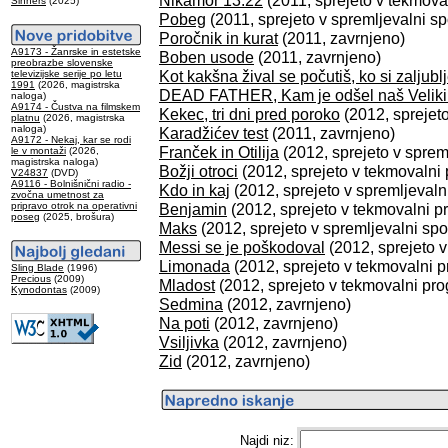
Nikamor 13:22
(2011, sprejeto v tekmova
Sinners
(2025)
Pobeg
(2011, sprejeto v spremljevalni s
Poročnik in kurat
(2011, zavrnjeno)
A9173 - Žanrske in estetske
Boben usode
(2011, zavrnjeno)
preobrazbe slovenske
Kot kakšna žival se počutiš, ko si zaljub
televizijske serije po letu
1991
(2026, magistrska
DEAD FATHER, Kam je odšel naš Velik
naloga)
A9174 - Čustva na filmskem
Kekec, tri dni pred poroko
(2012, sprejet
platnu
(2026, magistrska
naloga)
Karadžićev test
(2011, zavrnjeno)
A9172 - Nekaj, kar se rodi
Franček in Otilija
(2012, sprejeto v sprem
le v montaži
(2026,
magistrska naloga)
Božji otroci
(2012, sprejeto v tekmovalni
V24837
(DVD)
A9116 - Bolnišnični radio -
Kdo in kaj
(2012, sprejeto v spremljevaln
zvočna umetnost za
pripravo otrok na operativni
Benjamin
(2012, sprejeto v tekmovalni p
poseg
(2025, brošura)
Maks
(2012, sprejeto v spremljevalni spo
Messi se je poškodoval
(2012, sprejeto v
Limonada
(2012, sprejeto v tekmovalni 
Sling Blade
(1996)
Precious
(2009)
Mladost
(2012, sprejeto v tekmovalni pr
Kynodontas
(2009)
Sedmina
(2012, zavrnjeno)
Na poti
(2012, zavrnjeno)
Vsiljivka
(2012, zavrnjeno)
Zid
(2012, zavrnjeno)
Najdi niz: