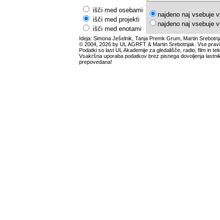
išči med osebami
najdeno naj vsebuje v
išči med projekti
najdeno naj vsebuje v
išči med enotami
Ideja: Simona Ješelnik, Tanja Premk Grum, Martin Srebotnj
© 2004, 2026 by UL AGRFT & Martin Srebotnjak. Vse pravi
Podatki so last UL Akademije za gledališče, radio, film in tele
Vsakršna uporaba podatkov brez pisnega dovoljenja lastnik
prepovedana!