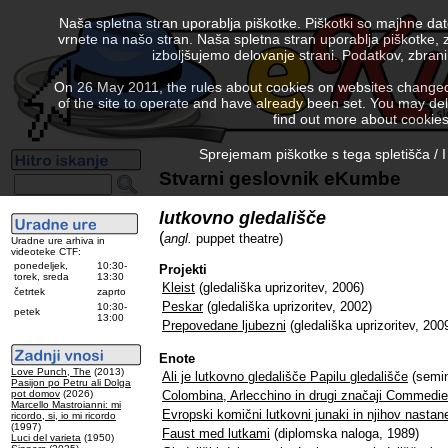
Naša spletna stran uporablja piškotke. Piškotki so majhne da
vrnete na našo stran. Naša spletna stran uporablja piškotke, 
izboljšujemo delovanje strani. Podatkov, zbra
On 26 May 2011, the rules about cookies on websites changed. 
of the site to operate and have already been set. You may delete
find out more about cookies
Sprejemam piškotke s tega spletišča / I
Stvarni geslovnik eKumbe
lutkovno gledališče
(
angl.
puppet theatre)
Uradne ure arhiva in
videoteke CTF:
ponedeljek,
10:30-
Projekti
torek, sreda
13:30
Kleist
(gledališka uprizoritev, 2006)
četrtek
zaprto
Peskar
(gledališka uprizoritev, 2002)
10:30-
petek
13:00
Prepovedane ljubezni
(gledališka uprizoritev, 200
Enote
Love Punch, The
(2013)
Ali je lutkovno gledališče Papilu gledališče
(semin
Pasijon po Petru ali Dolga
pot domov
(2026)
Colombina, Arlecchino in drugi značaji Commedie 
Marcello Mastroianni: mi
Evropski komični lutkovni junaki in njihov nastan
ricordo, si, io mi ricordo
(1997)
Faust med lutkami
(diplomska naloga, 1989)
Luci del varieta
(1950)