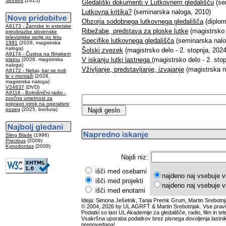
Sinners
(2025)
Gledališki dokumenti v Lutkovnem gledališču
(se
Lutkovna kritika?
(seminarska naloga, 2010)
Obzorja sodobnega lutkovnega gledališča
(diplom
A9173 - Žanrske in estetske
Ribežabe, predstava za ploske lutke
(magistrsko 
preobrazbe slovenske
televizijske serije po letu
Specifike lutkovnega gledališča
(seminarska nalo
1991
(2026, magistrska
naloga)
Šolski zvezek
(magistrsko delo - 2. stopnja, 2024
A9174 - Čustva na filmskem
V iskanju lutki lastnega
(magistrsko delo - 2. sto
platnu
(2026, magistrska
naloga)
Vživljanje, predstavljanje, izvajanje
(magistrska n
A9172 - Nekaj, kar se rodi
le v montaži
(2026,
magistrska naloga)
V24837
(DVD)
A9116 - Bolnišnični radio -
zvočna umetnost za
pripravo otrok na operativni
poseg
(2025, brošura)
Sling Blade
(1996)
Precious
(2009)
Kynodontas
(2009)
Najdi niz:
išči med osebami
najdeno naj vsebuje v
išči med projekti
najdeno naj vsebuje v
išči med enotami
Ideja: Simona Ješelnik, Tanja Premk Grum, Martin Srebotnj
© 2004, 2026 by UL AGRFT & Martin Srebotnjak. Vse pravi
Podatki so last UL Akademije za gledališče, radio, film in tele
Vsakršna uporaba podatkov brez pisnega dovoljenja lastnik
prepovedana!