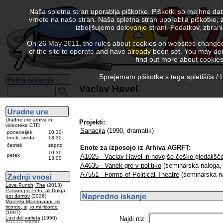
Naša spletna stran uporablja piškotke. Piškotki so majhne da
vrnete na našo stran. Naša spletna stran uporablja piškotke, 
izboljšujemo delovanje strani. Podatkov, zbra
On 26 May 2011, the rules about cookies on websites changed. 
of the site to operate and have already been set. You may delete
find out more about cookies
Sprejemam piškotke s tega spletišča / I
Vaclav Havel
Uradne ure arhiva in
Projekti:
videoteke CTF:
Sanacija
(1990, dramatik)
ponedeljek,
10:30-
torek, sreda
13:30
četrtek
zaprto
Enote za izposojo iz Arhiva AGRFT:
10:30-
petek
A1025 - Vaclav Havel in novejše češko gledališč
13:00
A4635 - Vanek gre v politiko
(seminarska naloga,
A7551 - Forms of Political Theatre
(seminarska na
Love Punch, The
(2013)
Pasijon po Petru ali Dolga
pot domov
(2026)
Marcello Mastroianni: mi
ricordo, si, io mi ricordo
(1997)
Luci del varieta
(1950)
Najdi niz: