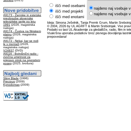
Sinners
(2025)
išči med osebami
najdeno naj vsebuje v
išči med projekti
najdeno naj vsebuje v
A9173 - Žanrske in estetske
išči med enotami
preobrazbe slovenske
televizijske serije po letu
Ideja: Simona Ješelnik, Tanja Premk Grum, Martin Srebotnj
1991
(2026, magistrska
© 2004, 2026 by UL AGRFT & Martin Srebotnjak. Vse pravi
naloga)
Podatki so last UL Akademije za gledališče, radio, film in tele
A9174 - Čustva na filmskem
Vsakršna uporaba podatkov brez pisnega dovoljenja lastnik
platnu
(2026, magistrska
prepovedana!
naloga)
A9172 - Nekaj, kar se rodi
le v montaži
(2026,
magistrska naloga)
V24837
(DVD)
A9116 - Bolnišnični radio -
zvočna umetnost za
pripravo otrok na operativni
poseg
(2025, brošura)
Sling Blade
(1996)
Precious
(2009)
Kynodontas
(2009)