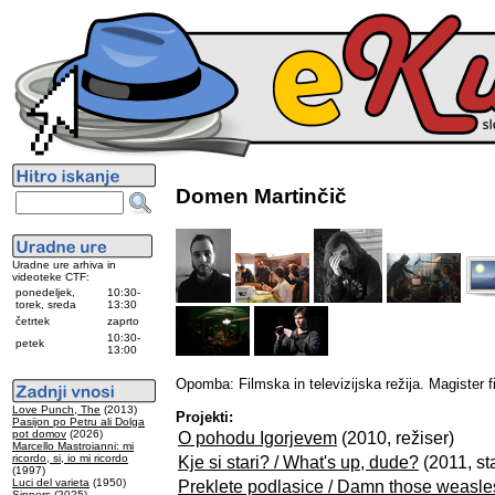
Domen Martinčič
Uradne ure arhiva in
videoteke CTF:
ponedeljek,
10:30-
torek, sreda
13:30
četrtek
zaprto
10:30-
petek
13:00
Opomba: Filmska in televizijska režija. Magister f
Love Punch, The
(2013)
Projekti:
Pasijon po Petru ali Dolga
pot domov
(2026)
O pohodu Igorjevem
(2010, režiser)
Marcello Mastroianni: mi
ricordo, si, io mi ricordo
Kje si stari? / What's up, dude?
(2011, sta
(1997)
Luci del varieta
(1950)
Preklete podlasice / Damn those weasle
Sinners
(2025)