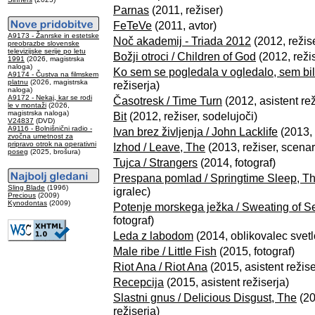
Parnas
(2011, režiser)
FeTeVe
(2011, avtor)
A9173 - Žanrske in estetske
Noč akademij - Triada 2012
(2012, režis
preobrazbe slovenske
televizijske serije po letu
Božji otroci / Children of God
(2012, režis
1991
(2026, magistrska
naloga)
Ko sem se pogledala v ogledalo, sem bila
A9174 - Čustva na filmskem
platnu
(2026, magistrska
režiserja)
naloga)
A9172 - Nekaj, kar se rodi
Časotresk / Time Turn
(2012, asistent rež
le v montaži
(2026,
magistrska naloga)
Bit
(2012, režiser, sodelujoči)
V24837
(DVD)
A9116 - Bolnišnični radio -
Ivan brez življenja / John Lacklife
(2013, 
zvočna umetnost za
pripravo otrok na operativni
Izhod / Leave, The
(2013, režiser, scenar
poseg
(2025, brošura)
Tujca / Strangers
(2014, fotograf)
Prespana pomlad / Springtime Sleep, T
Sling Blade
(1996)
igralec)
Precious
(2009)
Kynodontas
(2009)
Potenje morskega ježka / Sweating of S
fotograf)
Leda z labodom
(2014, oblikovalec svet
Male ribe / Little Fish
(2015, fotograf)
Riot Ana / Riot Ana
(2015, asistent režise
Recepcija
(2015, asistent režiserja)
Slastni gnus / Delicious Disgust, The
(20
režiserja)