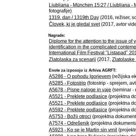
Ljubljana - München 15:27 / Ljubljana -
fotografije)
1319. dan / 1319th Day
(2016, režiser, s
Človek, ki je gledal svet
(2017, avtor vid
Nagrade:
Diplome for the attention to the issue of 
identification in the complicated contemp
International Film Festival "Listapad" 20
Zlatolaska za scenarij
(2017,
Zlatolaske
Enote za izposojo iz Arhiva AGRFT:
A5286 - O pohodu Igorjevem
(režijska ek
A5285 - Fotostrip
(fotostrip - sprejem, avt
A5678 - Pisne naloge in vaje
(seminar - 
A5521 - Preklete podlasice
(projektna do
A5521 - Preklete podlasice
(projektna do
A5592 - Preklete podlasice
(projektna do
A5753 - Božji otroci
(projektna dokumenta
A7574 - Odrešenik
(projektna dokumentac
A5923 - Ko se je Martin sin vrnil
(projekt