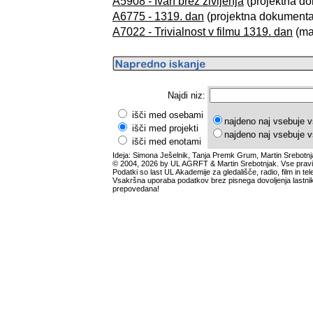
A5908 - Ivan brez življenja
(projektna do
A6775 - 1319. dan
(projektna dokumentac
A7022 - Trivialnost v filmu 1319. dan
(mag
Najdi niz:
išči med osebami
najdeno naj vsebuje v
išči med projekti
najdeno naj vsebuje v
išči med enotami
Ideja: Simona Ješelnik, Tanja Premk Grum, Martin Srebotnj
© 2004, 2026 by UL AGRFT & Martin Srebotnjak. Vse pravi
Podatki so last UL Akademije za gledališče, radio, film in tele
Vsakršna uporaba podatkov brez pisnega dovoljenja lastnik
prepovedana!