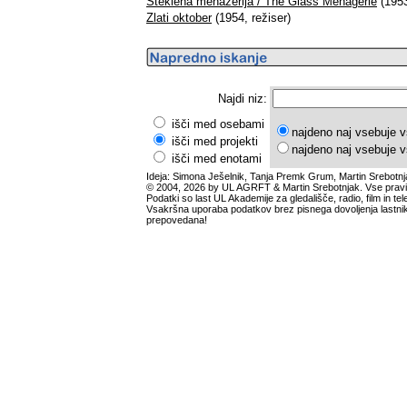
Steklena menažerija / The Glass Menagerie
(1953
Zlati oktober
(1954, režiser)
Najdi niz:
išči med osebami
najdeno naj vsebuje v
išči med projekti
najdeno naj vsebuje v
išči med enotami
Ideja: Simona Ješelnik, Tanja Premk Grum, Martin Srebotnj
© 2004, 2026 by UL AGRFT & Martin Srebotnjak. Vse pravi
Podatki so last UL Akademije za gledališče, radio, film in tele
Vsakršna uporaba podatkov brez pisnega dovoljenja lastnik
prepovedana!