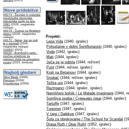
Sinners
(2025)
A9173 - Žanrske in estetske
preobrazbe slovenske
televizijske serije po letu
1991
(2026, magistrska
naloga)
A9174 - Čustva na filmskem
platnu
(2026, magistrska
Projekti:
naloga)
A9172 - Nekaj, kar se rodi
Lepa Vida
(1940, igralec)
le v montaži
(2026,
Pohujšanje v dolini Šentflorjanski
(1940, igralec)
magistrska naloga)
V24837
(DVD)
Voda
(1942, igralec)
A9116 - Bolnišnični radio -
zvočna umetnost za
Mati
(1944, igralec)
pripravo otrok na operativni
Ječa se je odprla
(1944, režiser)
poseg
(2025, brošura)
Punt
(1944, režiser, igralec)
Kralj na Betajnovi
(1944, igralec)
Sling Blade
(1996)
Snubač
(1944, režiser, igralec)
Precious
(2009)
Težka ura
(1944, igralec)
Kynodontas
(2009)
Raztrganci
(1944, igralec, igralec)
Namišljeni bolnik / Le Malade imaginaire
(1944, re
Sumljiva oseba / Сумњиво лице
(1944, igralec)
Tartuffe
(1947, igralec)
Tugomer
(1947, igralec)
V tajgi / Dalëkoe
(1947, igralec)
Šola za obrekovanje / The School for Scandal
(19
Draga Ruth / Dear Ruth!
(1952, igralec)