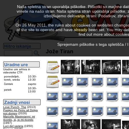
Naša spletna stran uporablja piškotke. Piškotki so majhne da
vrnete na našo stran. Naša spletna stran uporablja piškotke, 
izboljšujemo delovanje strani. Podatkov, zbra
On 26 May 2011, the rules about cookies on websites changed. 
of the site to operate and have already been set. You may delete
find out more about cookies
Sprejemam piškotke s tega spletišča / I
Jože Tiran
Uradne ure arhiva in
videoteke CTF:
ponedeljek,
10:30-
torek, sreda
13:30
četrtek
zaprto
10:30-
petek
13:00
Love Punch, The
(2013)
Pasijon po Petru ali Dolga
pot domov
(2026)
Marcello Mastroianni: mi
ricordo, si, io mi ricordo
(1997)
Luci del varieta
(1950)