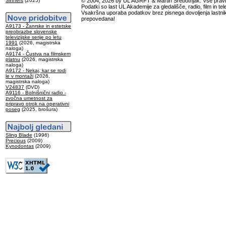
Sinners
(2025)
© 2004, 2026 by UL AGRFT & Martin Srebotnjak. Vse pravi
Podatki so last UL Akademije za gledališče, radio, film in tele
Vsakršna uporaba podatkov brez pisnega dovoljenja lastnik
prepovedana!
A9173 - Žanrske in estetske
preobrazbe slovenske
televizijske serije po letu
1991
(2026, magistrska
naloga)
A9174 - Čustva na filmskem
platnu
(2026, magistrska
naloga)
A9172 - Nekaj, kar se rodi
le v montaži
(2026,
magistrska naloga)
V24837
(DVD)
A9116 - Bolnišnični radio -
zvočna umetnost za
pripravo otrok na operativni
poseg
(2025, brošura)
Sling Blade
(1996)
Precious
(2009)
Kynodontas
(2009)