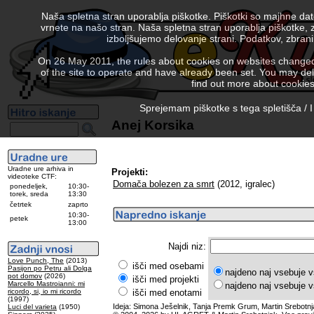
Naša spletna stran uporablja piškotke. Piškotki so majhne da
vrnete na našo stran. Naša spletna stran uporablja piškotke, 
izboljšujemo delovanje strani. Podatkov, zbra
On 26 May 2011, the rules about cookies on websites changed. 
of the site to operate and have already been set. You may delete
find out more about cookies
Sprejemam piškotke s tega spletišča / I
Anej Korsika
Uradne ure arhiva in
Projekti:
videoteke CTF:
Domača bolezen za smrt
(2012, igralec)
ponedeljek,
10:30-
torek, sreda
13:30
četrtek
zaprto
10:30-
petek
13:00
Najdi niz:
Love Punch, The
(2013)
išči med osebami
Pasijon po Petru ali Dolga
najdeno naj vsebuje v
pot domov
(2026)
išči med projekti
Marcello Mastroianni: mi
najdeno naj vsebuje v
ricordo, si, io mi ricordo
išči med enotami
(1997)
Ideja: Simona Ješelnik, Tanja Premk Grum, Martin Srebotnj
Luci del varieta
(1950)