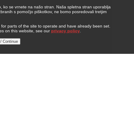
, ko se vrnete na našo stran. Naša spletna stran uporablja
 zbranih s pomočjo piškotkov, ne bomo posredovali tretjim
or parts of the site to operate and have already been set.
ies on this website, see our
privacy policy
.