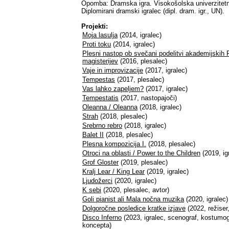
Opomba: Dramska igra. Visokošolska univerzitetn
Diplomirani dramski igralec (dipl. dram. igr., UN).
Projekti:
Moja lasulja
(2014, igralec)
Proti toku
(2014, igralec)
Plesni nastop ob svečani podelitvi akademijskih 
magisterijev
(2016, plesalec)
Vaje in improvizacije
(2017, igralec)
Tempestas
(2017, plesalec)
Vas lahko zapeljem?
(2017, igralec)
Tempestatis
(2017, nastopajoči)
Oleanna / Oleanna
(2018, igralec)
Strah
(2018, plesalec)
Srebrno rebro
(2018, igralec)
Balet II
(2018, plesalec)
Plesna kompozicija I.
(2018, plesalec)
Otroci na oblasti / Power to the Children
(2019, ig
Grof Gloster
(2019, plesalec)
Kralj Lear / King Lear
(2019, igralec)
Ljudožerci
(2020, igralec)
K sebi
(2020, plesalec, avtor)
Goli pianist ali Mala nočna muzika
(2020, igralec)
Dolgoročne posledice kratke izjave
(2022, režiser
Disco Inferno
(2023, igralec, scenograf, kostumogra
koncepta)