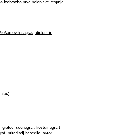
a izobrazba prve bolonjske stopnje.
Prešernovih nagrad, diplom in
ralec)
, igralec, scenograf, kostumograf)
f, prireditelj besedila, avtor