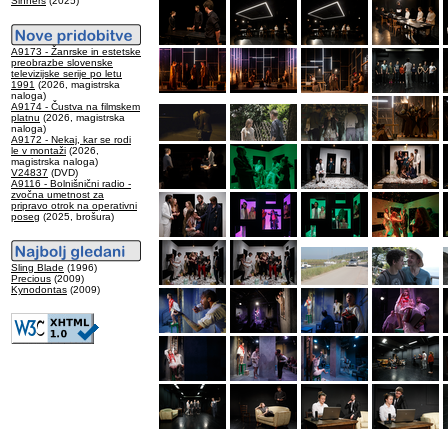
Sinners
(2025)
A9173 - Žanrske in estetske
preobrazbe slovenske
televizijske serije po letu
1991
(2026, magistrska
naloga)
A9174 - Čustva na filmskem
platnu
(2026, magistrska
naloga)
A9172 - Nekaj, kar se rodi
le v montaži
(2026,
magistrska naloga)
V24837
(DVD)
A9116 - Bolnišnični radio -
zvočna umetnost za
pripravo otrok na operativni
poseg
(2025, brošura)
Sling Blade
(1996)
Precious
(2009)
Kynodontas
(2009)