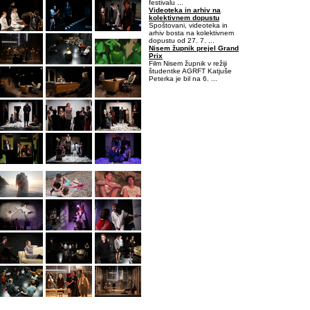
festivalu ...
Videoteka in arhiv na
kolektivnem dopustu
Spoštovani, videoteka in
arhiv bosta na kolektivnem
dopustu od 27. 7. ...
Nisem župnik prejel Grand
Prix
Film Nisem župnik v režiji
študentke AGRFT Katjuše
Peterka je bil na 6. ...
-0,46875-0,09375