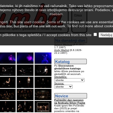
 datoteke, ki jih naložimo na vaš računalnik. Tako vas lahko prepoznamo
tejemo njihovo število in tako izboljšujemo delovanje strani. Podatkov,
English
osebam.
Prijava
Pomoč
ed. This site uses cookies. Some of the cookies we use are essential f
is site, but parts of the site will not work. To find out more about cook
Kolofon
piškotke s tega spletišča / I accept cookies from this site
Robert Mitchum
(6.8.1917-
1.7.1997)
Andy Warhol
(6.8.1928-
22.2.1987)
Po
Slovenskem
gledališkem katalogu
lahko iščete predstave po
gledališčih ali sezonah.
Gledališče:
Sezona:
Počitniški dan nagrajen
na festivalu Silver Frame
Kratki igrani film Počitniški
dan (2025) je prejel
posebno omembo na