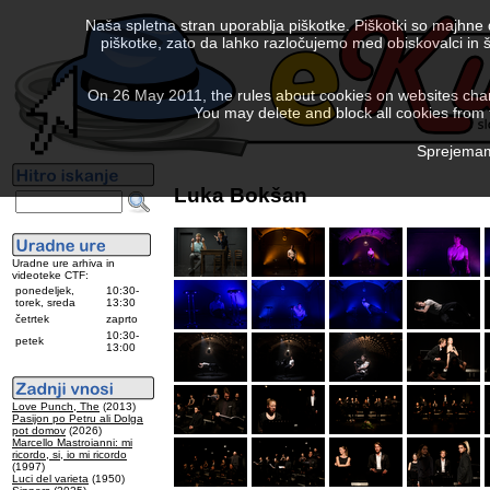
Naša spletna stran uporablja piškotke. Piškotki so majhne
piškotke, zato da lahko razločujemo med obiskovalci in š
On 26 May 2011, the rules about cookies on websites chang
You may delete and block all cookies from th
Sprejemam 
Luka Bokšan
Uradne ure arhiva in
videoteke CTF:
ponedeljek,
10:30-
torek, sreda
13:30
četrtek
zaprto
10:30-
petek
13:00
Love Punch, The
(2013)
Pasijon po Petru ali Dolga
pot domov
(2026)
Marcello Mastroianni: mi
ricordo, si, io mi ricordo
(1997)
Luci del varieta
(1950)