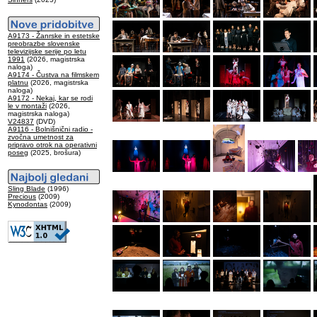
A9173 - Žanrske in estetske
preobrazbe slovenske
televizijske serije po letu
1991
(2026, magistrska
naloga)
A9174 - Čustva na filmskem
platnu
(2026, magistrska
naloga)
A9172 - Nekaj, kar se rodi
le v montaži
(2026,
magistrska naloga)
V24837
(DVD)
A9116 - Bolnišnični radio -
zvočna umetnost za
pripravo otrok na operativni
poseg
(2025, brošura)
Sling Blade
(1996)
Precious
(2009)
Kynodontas
(2009)