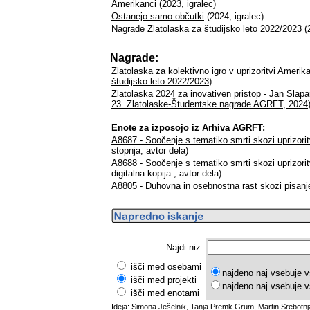
Amerikanci
(2023, igralec)
Ostanejo samo občutki
(2024, igralec)
Nagrade Zlatolaska za študijsko leto 2022/2023
(
Nagrade:
Zlatolaska za kolektivno igro v uprizoritvi Amerik
študijsko leto 2022/2023
)
Zlatolaska 2024 za inovativen pristop - Jan Slap
23. Zlatolaske-Študentske nagrade AGRFT, 2024
Enote za izposojo iz Arhiva AGRFT:
A8687 - Soočenje s tematiko smrti skozi uprizori
stopnja, avtor dela)
A8688 - Soočenje s tematiko smrti skozi uprizori
digitalna kopija , avtor dela)
A8805 - Duhovna in osebnostna rast skozi pisanj
Najdi niz:
išči med osebami
najdeno naj vsebuje v
išči med projekti
najdeno naj vsebuje v
išči med enotami
Ideja: Simona Ješelnik, Tanja Premk Grum, Martin Srebotnj