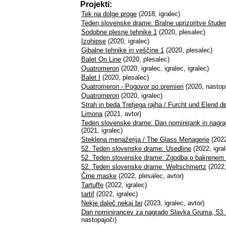
Projekti:
Tek na dolge proge
(2018, igralec)
Teden slovenske drame: Bralne uprizoritve štud
Sodobne plesne tehnike 1
(2020, plesalec)
Izohipse
(2020, igralec)
Gibalne tehnike in veščine 1
(2020, plesalec)
Balet On Line
(2020, plesalec)
Quatromeron
(2020, igralec, igralec, igralec)
Balet I
(2020, plesalec)
Quatromeron - Pogovor po premieri
(2020, nastopa
Quatromeron
(2020, igralec)
Strah in beda Tretjega rajha / Furcht und Elend de
Limona
(2021, avtor)
Teden slovenske drame: Dan nominirank in nagraj
(2021, igralec)
Steklena menažerija / The Glass Menagerie
(2022
52. Teden slovenske drame: Usedline
(2022, igral
52. Teden slovenske drame: Zgodba o bakrenem k
52. Teden slovenske drame: Weltschmertz
(2022,
Črne maske
(2022, plesalec, avtor)
Tartuffe
(2022, igralec)
tartif
(2022, igralec)
Nekje daleč nekaj bo
(2023, igralec, avtor)
Dan nominirancev za nagrado Slavka Gruma, 53. 
nastopajoči)