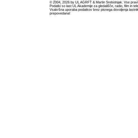
© 2004, 2026 by UL AGRFT & Martin Srebotnjak. Vse pravi
Podatki so last UL Akademije za gledališče, radio, film in tele
Vsakršna uporaba podatkov brez pisnega dovoljenja lastnik
prepovedana!