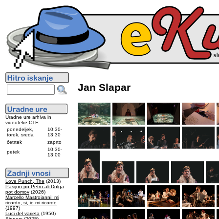
Jan Slapar
Uradne ure arhiva in
videoteke CTF:
ponedeljek,
10:30-
torek, sreda
13:30
četrtek
zaprto
10:30-
petek
13:00
Love Punch, The
(2013)
Pasijon po Petru ali Dolga
pot domov
(2026)
Marcello Mastroianni: mi
ricordo, si, io mi ricordo
(1997)
Luci del varieta
(1950)
Sinners
(2025)