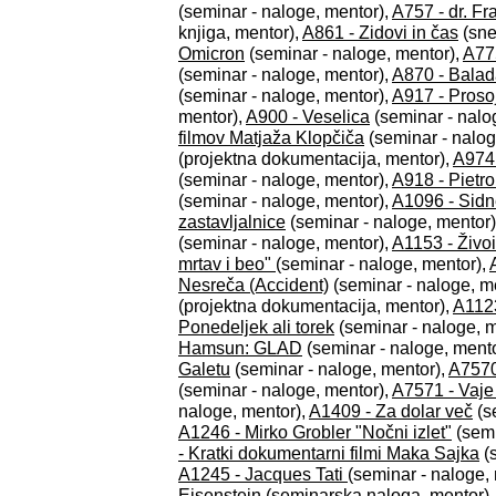
(seminar - naloge, mentor),
A757 - dr. F
knjiga, mentor),
A861 - Zidovi in čas
(sne
Omicron
(seminar - naloge, mentor),
A77
(seminar - naloge, mentor),
A870 - Balada
(seminar - naloge, mentor),
A917 - Proso
mentor),
A900 - Veselica
(seminar - nalo
filmov Matjaža Klopčiča
(seminar - nalog
(projektna dokumentacija, mentor),
A974 
(seminar - naloge, mentor),
A918 - Pietr
(seminar - naloge, mentor),
A1096 - Sidn
zastavljalnice
(seminar - naloge, mentor)
(seminar - naloge, mentor),
A1153 - Živo
mrtav i beo"
(seminar - naloge, mentor),
Nesreča (Accident)
(seminar - naloge, m
(projektna dokumentacija, mentor),
A1123
Ponedeljek ali torek
(seminar - naloge, m
Hamsun: GLAD
(seminar - naloge, ment
Galetu
(seminar - naloge, mentor),
A7570 
(seminar - naloge, mentor),
A7571 - Vaje 
naloge, mentor),
A1409 - Za dolar več
(s
A1246 - Mirko Grobler "Nočni izlet"
(semi
- Kratki dokumentarni filmi Maka Sajka
(s
A1245 - Jacques Tati
(seminar - naloge,
Eisenstein
(seminarska naloga, mentor)