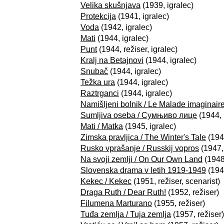
Velika skušnjava
(1939, igralec)
Protekcija
(1941, igralec)
Voda
(1942, igralec)
Mati
(1944, igralec)
Punt
(1944, režiser, igralec)
Kralj na Betajnovi
(1944, igralec)
Snubač
(1944, igralec)
Težka ura
(1944, igralec)
Raztrganci
(1944, igralec)
Namišljeni bolnik / Le Malade imaginair
Sumljiva oseba / Сумњиво лице
(1944, 
Mati / Matka
(1945, igralec)
Zimska pravljica / The Winter's Tale
(1946
Rusko vprašanje / Russkij vopros
(1947, 
Na svoji zemlji / On Our Own Land
(1948
Slovenska drama v letih 1919-1949
(1949
Kekec / Kekec
(1951, režiser, scenarist)
Draga Ruth / Dear Ruth!
(1952, režiser)
Filumena Marturano
(1955, režiser)
Tuđa zemlja / Tuja zemlja
(1957, režiser)