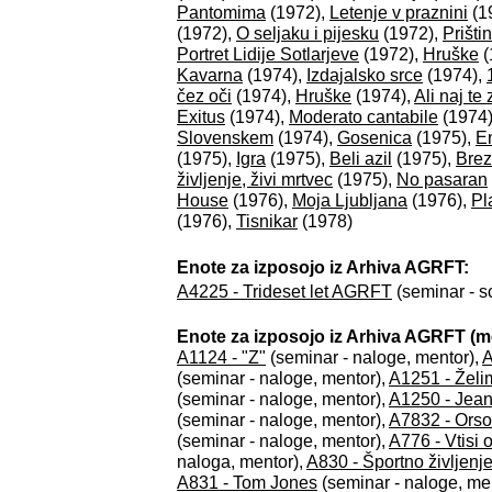
Pantomima
(1972),
Letenje v praznini
(1
(1972),
O seljaku i pijesku
(1972),
Prišti
Portret Lidije Sotlarjeve
(1972),
Hruške
(
Kavarna
(1974),
Izdajalsko srce
(1974),
čez oči
(1974),
Hruške
(1974),
Ali naj te
Exitus
(1974),
Moderato cantabile
(1974
Slovenskem
(1974),
Gosenica
(1975),
En
(1975),
Igra
(1975),
Beli azil
(1975),
Brez
življenje, živi mrtvec
(1975),
No pasaran
House
(1976),
Moja Ljubljana
(1976),
Pl
(1976),
Tisnikar
(1978)
Enote za izposojo iz Arhiva AGRFT:
A4225 - Trideset let AGRFT
(seminar - sc
Enote za izposojo iz Arhiva AGRFT (m
A1124 - "Z"
(seminar - naloge, mentor),
A
(seminar - naloge, mentor),
A1251 - Želim
(seminar - naloge, mentor),
A1250 - Jean
(seminar - naloge, mentor),
A7832 - Orso
(seminar - naloge, mentor),
A776 - Vtisi 
naloga, mentor),
A830 - Športno življenj
A831 - Tom Jones
(seminar - naloge, me