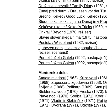
Vratiću se / Vrnil se bom
(1957, režiser)
Družinski dnevnik / Family Diary
(1961, r
Zunaj pred durmi / Draussen vor der Tür
Srečno, Kekec / Good Luck, Kekec
(1963
Študentska ekskurzija na Dunaj in v Pra
Kekčeve ukane / Kekec's Tricks
(1969, r
Onkraj / Beyond
(1970, režiser)
Slavje slovenskega filma
(1975, nastopa
Pustota / Wasteland
(1982, režiser)
Ljubezen nam je vsem v pogubo / Love is
režiser, scenarist)
Portret Jožeta Galeta
(1992, nastopajoči
Portret Jožeta Galeta
(2002, nastopajoči
Mentorsko delo:
Štafeta mladosti
(1963),
Kriza vesti
(196
(1968),
Zapuščena zgodovina
(1968),
Or
življenje
(1968),
Polikarp
(1969),
Smrt pi
Steklenica vode
(1970),
Freska
(1970),
Plave noči
(1970),
Sodba
(1971),
Kodri
(
(1971),
Vladimir Skrbinšek
(1971),
Pot j
(1971),
Dvorana
(1971),
Odkritje
(1971),