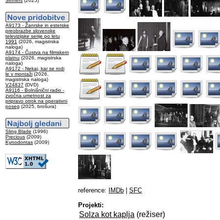
Sinners
(2025)
A9173 - Žanrske in estetske
preobrazbe slovenske
televizijske serije po letu
1991
(2026, magistrska
naloga)
A9174 - Čustva na filmskem
platnu
(2026, magistrska
naloga)
A9172 - Nekaj, kar se rodi
le v montaži
(2026,
magistrska naloga)
V24837
(DVD)
A9116 - Bolnišnični radio -
zvočna umetnost za
pripravo otrok na operativni
poseg
(2025, brošura)
Sling Blade
(1996)
Precious
(2009)
Kynodontas
(2009)
reference:
IMDb
|
SFC
Projekti:
Solza kot kaplja
(režiser)