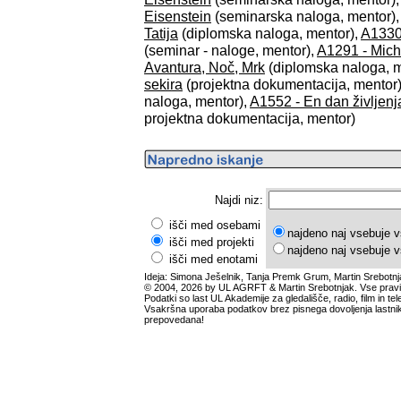
Eisenstein
(seminarska naloga, mentor)
Tatija
(diplomska naloga, mentor),
A1330 
(seminar - naloge, mentor),
A1291 - Miche
Avantura, Noč, Mrk
(diplomska naloga, m
sekira
(projektna dokumentacija, mentor
naloga, mentor),
A1552 - En dan življenj
projektna dokumentacija, mentor)
Najdi niz:
išči med osebami
najdeno naj vsebuje v
išči med projekti
najdeno naj vsebuje v
išči med enotami
Ideja: Simona Ješelnik, Tanja Premk Grum, Martin Srebotnj
© 2004, 2026 by UL AGRFT & Martin Srebotnjak. Vse pravi
Podatki so last UL Akademije za gledališče, radio, film in tele
Vsakršna uporaba podatkov brez pisnega dovoljenja lastnik
prepovedana!