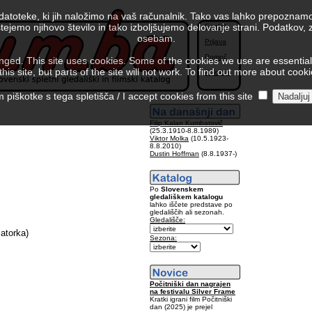
 datoteke, ki jih naložimo na vaš računalnik. Tako vas lahko prepoznamo
tejemo njihovo število in tako izboljšujemo delovanje strani. Podatkov,
English
osebam.
Prijava
Pomoč
ed. This site uses cookies. Some of the cookies we use are essential f
is site, but parts of the site will not work. To find out more about cook
Kolofon
piškotke s tega spletišča / I accept cookies from this site
Filip Kalan Kumbatovič
(25.3.1910-8.8.1989)
Viktor Molka
(10.5.1923-
8.8.2010)
Dustin Hoffman
(8.8.1937-)
Po
Slovenskem
gledališkem katalogu
lahko iščete predstave po
gledališčih ali sezonah.
Gledališče:
zatorka)
Sezona:
Počitniški dan nagrajen
na festivalu Silver Frame
Kratki igrani film Počitniški
dan (2025) je prejel