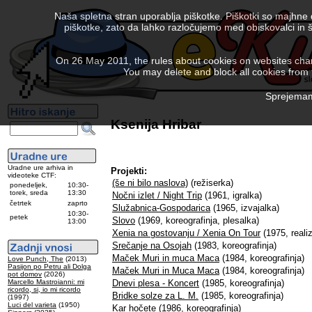
Naša spletna stran uporablja piškotke. Piškotki so majhne
piškotke, zato da lahko razločujemo med obiskovalci in š
On 26 May 2011, the rules about cookies on websites chang
You may delete and block all cookies from th
Sprejemam 
Ksenija Hribar
Uradne ure arhiva in
Projekti:
videoteke CTF:
(še ni bilo naslova)
(režiserka)
ponedeljek,
10:30-
torek, sreda
13:30
Nočni izlet / Night Trip
(1961, igralka)
četrtek
zaprto
Služabnica-Gospodarica
(1965, izvajalka)
10:30-
petek
Slovo
(1969, koreografinja, plesalka)
13:00
Xenia na gostovanju / Xenia On Tour
(1975, reali
Srečanje na Osojah
(1983, koreografinja)
Maček Muri in muca Maca
(1984, koreografinja)
Love Punch, The
(2013)
Pasijon po Petru ali Dolga
Maček Muri in Muca Maca
(1984, koreografinja)
pot domov
(2026)
Marcello Mastroianni: mi
Dnevi plesa - Koncert
(1985, koreografinja)
ricordo, si, io mi ricordo
Bridke solze za L. M.
(1985, koreografinja)
(1997)
Luci del varieta
(1950)
Kar hočete
(1986, koreografinja)