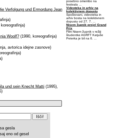
posebno omembo na
festivalu ...
Videoteka in arhiv na
 Die Verfolgung und Ermordung Jean
kolektivnem dopustu
Spoštovani, videoteka in
arhiv bosta na kolektivnem
finja)
dopustu od 27. 7. ...
koreografinja)
Nisem župnik prejel Grand
Prix
Film Nisem župnik v režiji
študentke AGRFT Katjuše
ginia Woolf?
(1990, koreografinja)
Peterka je bil na 6. ...
nja, avtorica idejne zasnove)
-0,4375-0,078125
reografinja)
a)
ila und sein Knecht Matti
(1995),
6)
sa gesla
saj eno od gesel