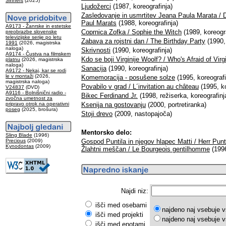
Sinners
(2025)
Ljudožerci
(1987, koreografinja)
Zasledovanje in usmrtitev Jeana Paula Marata /
Paul Marats
(1988, koreografinja)
A9173 - Žanrske in estetske
Coprnica Zofka / Sophie the Witch
(1989, koreogra
preobrazbe slovenske
televizijske serije po letu
Zabava za rojstni dan / The Birthday Party
(1990, 
1991
(2026, magistrska
naloga)
Skrivnosti
(1990, koreografinja)
A9174 - Čustva na filmskem
Kdo se boji Virginije Woolf? / Who's Afraid of Vir
platnu
(2026, magistrska
naloga)
Sanacija
(1990, koreografinja)
A9172 - Nekaj, kar se rodi
le v montaži
(2026,
Komemoracija - posušene solze
(1995, koreografi
magistrska naloga)
Povabilo v grad / L´invitation au château
(1995, ko
V24837
(DVD)
A9116 - Bolnišnični radio -
Bikec Ferdinand Jr.
(1998, režiserka, koreografinj
zvočna umetnost za
pripravo otrok na operativni
Ksenija na gostovanju
(2000, portretiranka)
poseg
(2025, brošura)
Stoji drevo
(2009, nastopajoča)
Mentorsko delo:
Sling Blade
(1996)
Precious
(2009)
Gospod Puntila in njegov hlapec Matti / Herr Punt
Kynodontas
(2009)
Žlahtni meščan / Le Bourgeois gentilhomme
(199
Najdi niz:
išči med osebami
najdeno naj vsebuje v
išči med projekti
najdeno naj vsebuje v
išči med enotami