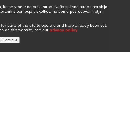
, ko se vrnete na našo stran. Naša spletna stran uporablja
 zbranih s pomočjo piškotkov, ne bomo posredovali tretjim
or parts of the site to operate and have already been set.
ies on this website, see our
privacy policy
.