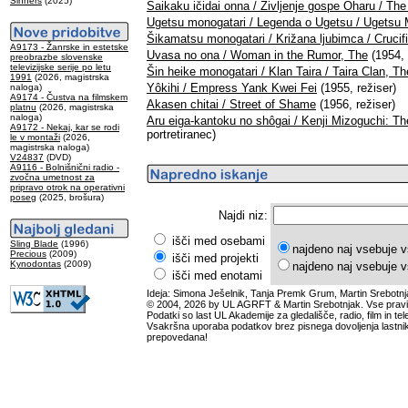
Sinners
(2025)
Saikaku ičidai onna / Življenje gospe Oharu / The
Ugetsu monogatari / Legenda o Ugetsu / Ugetsu 
Šikamatsu monogatari / Križana ljubimca / Crucif
A9173 - Žanrske in estetske
Uvasa no ona / Woman in the Rumor, The
(1954, 
preobrazbe slovenske
televizijske serije po letu
Šin heike monogatari / Klan Taira / Taira Clan, Th
1991
(2026, magistrska
Yôkihi / Empress Yank Kwei Fei
(1955, režiser)
naloga)
A9174 - Čustva na filmskem
Akasen chitai / Street of Shame
(1956, režiser)
platnu
(2026, magistrska
naloga)
Aru eiga-kantoku no shôgai / Kenji Mizoguchi: The
A9172 - Nekaj, kar se rodi
portretiranec)
le v montaži
(2026,
magistrska naloga)
V24837
(DVD)
A9116 - Bolnišnični radio -
zvočna umetnost za
pripravo otrok na operativni
poseg
(2025, brošura)
Najdi niz:
išči med osebami
Sling Blade
(1996)
najdeno naj vsebuje v
Precious
(2009)
išči med projekti
Kynodontas
(2009)
najdeno naj vsebuje v
išči med enotami
Ideja: Simona Ješelnik, Tanja Premk Grum, Martin Srebotnj
© 2004, 2026 by UL AGRFT & Martin Srebotnjak. Vse pravi
Podatki so last UL Akademije za gledališče, radio, film in tele
Vsakršna uporaba podatkov brez pisnega dovoljenja lastnik
prepovedana!