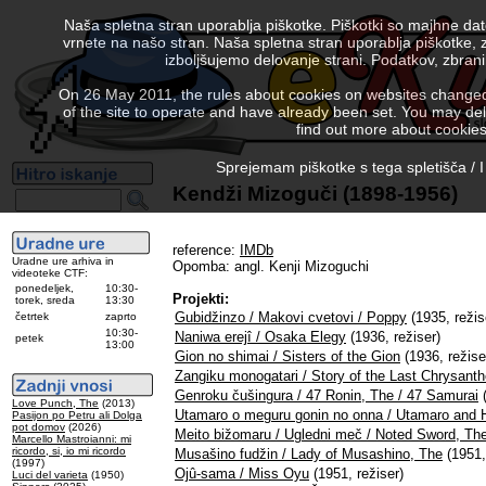
Naša spletna stran uporablja piškotke. Piškotki so majhne da
vrnete na našo stran. Naša spletna stran uporablja piškotke, 
izboljšujemo delovanje strani. Podatkov, zbra
On 26 May 2011, the rules about cookies on websites changed. 
of the site to operate and have already been set. You may delete
find out more about cookies
Sprejemam piškotke s tega spletišča / I
Kendži Mizoguči (1898-1956)
reference:
IMDb
Uradne ure arhiva in
Opomba: angl. Kenji Mizoguchi
videoteke CTF:
ponedeljek,
10:30-
Projekti:
torek, sreda
13:30
Gubidžinzo / Makovi cvetovi / Poppy
(1935, režis
četrtek
zaprto
10:30-
Naniwa erejî / Osaka Elegy
(1936, režiser)
petek
13:00
Gion no shimai / Sisters of the Gion
(1936, režise
Zangiku monogatari / Story of the Last Chrysan
Genroku čušingura / 47 Ronin, The / 47 Samurai
(
Love Punch, The
(2013)
Utamaro o meguru gonin no onna / Utamaro and
Pasijon po Petru ali Dolga
pot domov
(2026)
Meito bižomaru / Ugledni meč / Noted Sword, Th
Marcello Mastroianni: mi
ricordo, si, io mi ricordo
Musašino fudžin / Lady of Musashino, The
(1951,
(1997)
Ojû-sama / Miss Oyu
(1951, režiser)
Luci del varieta
(1950)