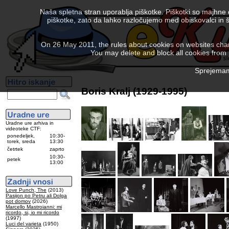
Naša spletna stran uporablja piškotke. Piškotki so majhne
piškotke, zato da lahko razločujemo med obiskovalci in š
On 26 May 2011, the rules about cookies on websites chang
You may delete and block all cookies from th
Sprejemam 
Boris Kralj (1929-1995)
Uradne ure arhiva in
videoteke CTF:
ponedeljek,
10:30-
torek, sreda
13:30
četrtek
zaprto
10:30-
petek
13:00
Love Punch, The
(2013)
Pasijon po Petru ali Dolga
pot domov
(2026)
Marcello Mastroianni: mi
ricordo, si, io mi ricordo
(1997)
Luci del varieta
(1950)