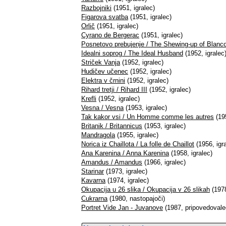
Razbojniki
(1951, igralec)
Figarova svatba
(1951, igralec)
Orlič
(1951, igralec)
Cyrano de Bergerac
(1951, igralec)
Posnetovo prebujenje / The Shewing-up of Blanc
Idealni soprog / The Ideal Husband
(1952, igralec
Striček Vanja
(1952, igralec)
Hudičev učenec
(1952, igralec)
Elektra v črnini
(1952, igralec)
Rihard tretji / Rihard III
(1952, igralec)
Krefli
(1952, igralec)
Vesna / Vesna
(1953, igralec)
Tak kakor vsi / Un Homme comme les autres
(195
Britanik / Britannicus
(1953, igralec)
Mandragola
(1955, igralec)
Norica iz Chaillota / La folle de Chaillot
(1956, igr
Ana Karenina / Anna Karenina
(1958, igralec)
Amandus / Amandus
(1966, igralec)
Starinar
(1973, igralec)
Kavarna
(1974, igralec)
Okupacija u 26 slika / Okupacija v 26 slikah
(1978
Cukrarna
(1980, nastopajoči)
Portret Vide Jan - Juvanove
(1987, pripovedovale