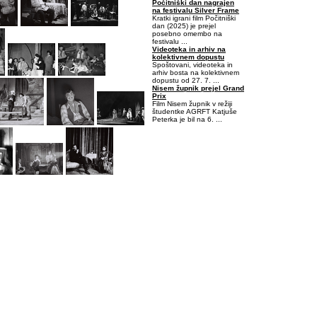
Počitniški dan nagrajen
na festivalu Silver Frame
Kratki igrani film Počitniški
dan (2025) je prejel
posebno omembo na
festivalu ...
Videoteka in arhiv na
kolektivnem dopustu
Spoštovani, videoteka in
arhiv bosta na kolektivnem
dopustu od 27. 7. ...
Nisem župnik prejel Grand
Prix
Film Nisem župnik v režiji
študentke AGRFT Katjuše
Peterka je bil na 6. ...
-0,4379883-7,800293E-02