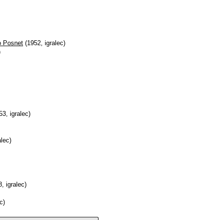
o Posnet
(1952, igralec)
)
3, igralec)
alec)
, igralec)
c)