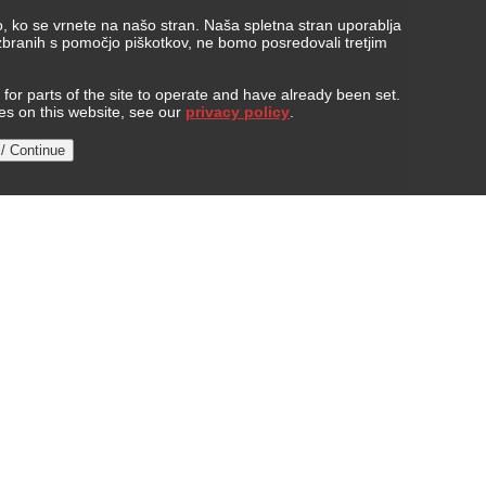
, ko se vrnete na našo stran. Naša spletna stran uporablja
 zbranih s pomočjo piškotkov, ne bomo posredovali tretjim
or parts of the site to operate and have already been set.
ies on this website, see our
privacy policy
.