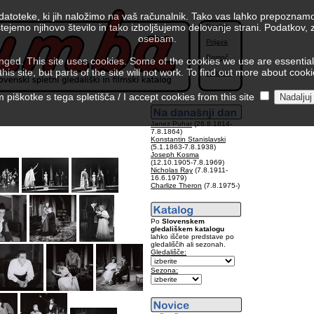
 datoteke, ki jih naložimo na vaš računalnik. Tako vas lahko prepoznamo
tejemo njihovo število in tako izboljšujemo delovanje strani. Podatkov,
English
osebam.
Prijava
Pomoč
ed. This site uses cookies. Some of the cookies we use are essential f
is site, but parts of the site will not work. To find out more about cook
Kolofon
piškotke s tega spletišča / I accept cookies from this site
Janez Puhar
(26.8.1814-
7.8.1864)
Konstantin Stanislavski
(5.1.1863-7.8.1938)
Joseph Kosma
(12.10.1905-7.8.1969)
Nicholas Ray
(7.8.1911-
16.6.1979)
Charlize Theron
(7.8.1975-)
Po
Slovenskem
gledališkem katalogu
lahko iščete predstave po
gledališčih ali sezonah.
Gledališče:
Sezona: