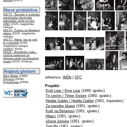
Sinners
(2025)
A9173 - Žanrske in estetske
preobrazbe slovenske
televizijske serije po letu
1991
(2026, magistrska
naloga)
A9174 - Čustva na filmskem
platnu
(2026, magistrska
naloga)
A9172 - Nekaj, kar se rodi
le v montaži
(2026,
magistrska naloga)
V24837
(DVD)
A9116 - Bolnišnični radio -
zvočna umetnost za
pripravo otrok na operativni
poseg
(2025, brošura)
Sling Blade
(1996)
reference:
IMDb
|
SFC
Precious
(2009)
Kynodontas
(2009)
Projekti:
Kralj Lear / King Lear
(1949, igralec)
Tri sestre / Three Sisters
(1950, igralec)
Hedda Gabler / Hedda Gabler
(1951, šepetalec)
Za narodov blagor
(1951, igralec)
Kralj na Betajnovi
(1951, igralec)
Hlapci
(1951, igralec)
Učene ženske
(1951, igralec)
Tartuffe
(1951, igralec)