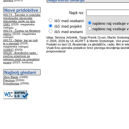
Sinners
(2025)
Najdi niz:
A9173 - Žanrske in estetske
preobrazbe slovenske
išči med osebami
televizijske serije po letu
najdeno naj vsebuje v
1991
(2026, magistrska
išči med projekti
naloga)
najdeno naj vsebuje v
A9174 - Čustva na filmskem
išči med enotami
platnu
(2026, magistrska
naloga)
Ideja: Simona Ješelnik, Tanja Premk Grum, Martin Srebotnj
A9172 - Nekaj, kar se rodi
© 2004, 2026 by UL AGRFT & Martin Srebotnjak. Vse pravi
le v montaži
(2026,
Podatki so last UL Akademije za gledališče, radio, film in tele
magistrska naloga)
Vsakršna uporaba podatkov brez pisnega dovoljenja lastnik
V24837
(DVD)
prepovedana!
A9116 - Bolnišnični radio -
zvočna umetnost za
pripravo otrok na operativni
poseg
(2025, brošura)
Sling Blade
(1996)
Precious
(2009)
Kynodontas
(2009)