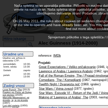
Naša spletna stran uporablja piškotke. Piškotki so majhne da
vrnete na našo stran. Naša spletna stran uporablja piškotke, 
izboljšujemo delovanje strani. Podatkov, zbra
On 26 May 2011, the rules about cookies on websites changed. 
of the site to operate and have already been set. You may delete
find out more about cookies
Sprejemam piškotke s tega spletišča / I
Alec Guinness (1914-2000)
reference:
IMDb
Uradne ure arhiva in
videoteke CTF:
Projekti:
ponedeljek,
10:30-
Great Expectations / Veliko pričakovanje
(1946, i
torek, sreda
13:30
četrtek
zaprto
Lawrence of Arabia / Lawrence Arabski
(1962, igr
10:30-
petek
Fall of the Roman Empire, The / Propad rimskeg
13:00
Comedians, The / Komedijanti
(1967, nastopajoči
Twelfth Night / Dvanajsta noč
(1969, igralec)
Star Wars / Vojna zvezd
(1977, igralec)
Love Punch, The
(2013)
Pasijon po Petru ali Dolga
Star Wars: Episode VI - Return of the Jedi / Vojn
pot domov
(2026)
Making of 'Lawrence of Arabia', The
(2003, nastop
Marcello Mastroianni: mi
ricordo, si, io mi ricordo
(1997)
Luci del varieta
(1950)