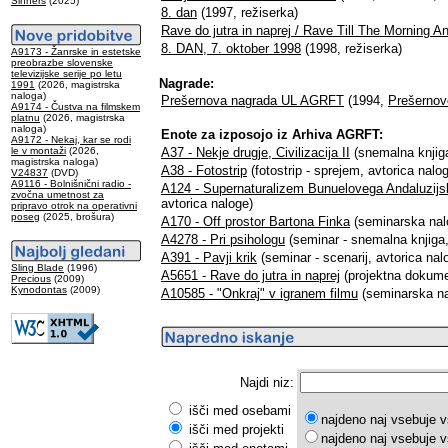
Sinners
(2025)
8. dan
(1997, režiserka)
Rave do jutra in naprej / Rave Till The Morning A
8. DAN, 7. oktober 1998
(1998, režiserka)
A9173 - Žanrske in estetske
preobrazbe slovenske
televizijske serije po letu
Nagrade:
1991
(2026, magistrska
naloga)
Prešernova nagrada UL AGRFT
(1994,
Prešerno
A9174 - Čustva na filmskem
platnu
(2026, magistrska
naloga)
Enote za izposojo iz Arhiva AGRFT:
A9172 - Nekaj, kar se rodi
le v montaži
(2026,
A37 - Nekje drugje, Civilizacija II
(snemalna knjiga
magistrska naloga)
A38 - Fotostrip
(fotostrip - sprejem, avtorica nalo
V24837
(DVD)
A9116 - Bolnišnični radio -
A124 - Supernaturalizem Bunuelovega Andaluzij
zvočna umetnost za
avtorica naloge)
pripravo otrok na operativni
poseg
(2025, brošura)
A170 - Off prostor Bartona Finka
(seminarska nalo
A4278 - Pri psihologu
(seminar - snemalna knjiga,
A391 - Pavji krik
(seminar - scenarij, avtorica nal
Sling Blade
(1996)
A5651 - Rave do jutra in naprej
(projektna dokumen
Precious
(2009)
Kynodontas
(2009)
A10585 - "Onkraj" v igranem filmu
(seminarska na
Najdi niz:
išči med osebami
najdeno naj vsebuje v
išči med projekti
najdeno naj vsebuje v