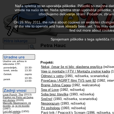
Naša spletna stran uporablja piškotke. Piškotki so majhne da
vrnete na našo stran. Naša spletna stran uporablja piškotke, 
izboljšujemo delovanje strani. Podatkov, zbra
On 26 May 2011, the rules about cookies on websites changed. 
of the site to operate and have already been set. You may delete
find out more about cookies
Sprejemam piškotke s tega spletišča / I
Petra Hauc
Uradne ure arhiva in
Projekti:
videoteke CTF:
Nekaj, česar še ni bilo: glasbena pravljica
(režise
ponedeljek,
10:30-
torek, sreda
13:30
Vaje iz montaže I FTV / Montaža znotraj kadra
(1
četrtek
zaprto
Odmevi v vetru
(1991, režiserka, scenaristka)
10:30-
petek
Povečava / AGRFT filmi TVS junij 92
(1992, inte
13:00
Branje Johna Cagea
(1992, realizatorka)
Sea of Love
(1992, režiserka)
Soba brez številke
(1993, režiserka)
Love Punch, The
(2013)
Pasijon po Petru ali Dolga
Srečno!
(1993, režiserka, scenaristka)
pot domov
(2026)
Marcello Mastroianni: mi
Nesporazum
(1993, režiserka)
ricordo, si, io mi ricordo
Pri psihologu
(1993, režiserka)
(1997)
Luci del varieta
(1950)
Pavji krik / Peacock's Scream
(1996, režiserka, s