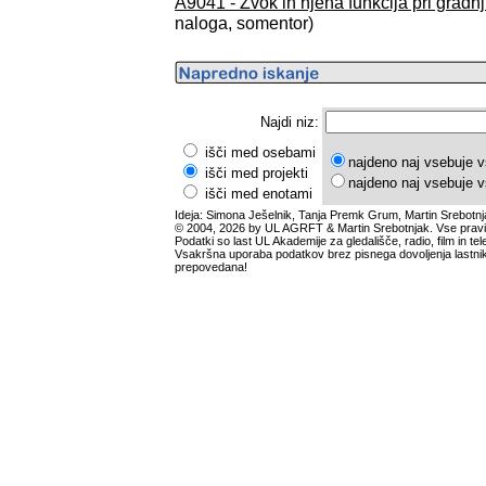
A9041 - Zvok in njena funkcija pri gradn
naloga, somentor)
Najdi niz:
išči med osebami
najdeno naj vsebuje v
išči med projekti
najdeno naj vsebuje v
išči med enotami
Ideja: Simona Ješelnik, Tanja Premk Grum, Martin Srebotnj
© 2004, 2026 by UL AGRFT & Martin Srebotnjak. Vse pravi
Podatki so last UL Akademije za gledališče, radio, film in tele
Vsakršna uporaba podatkov brez pisnega dovoljenja lastnik
prepovedana!