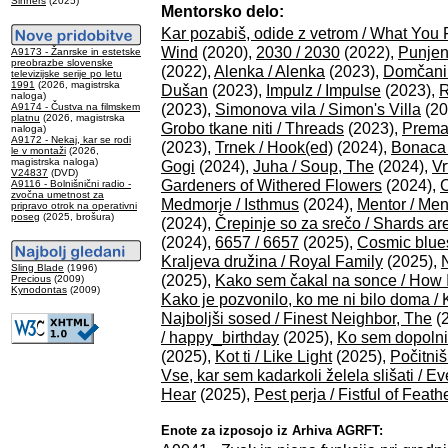
Sinners
(2025)
Mentorsko delo:
Kar pozabiš, odide z vetrom / What You
Wind
(2020),
2030 / 2030
(2022),
Punjen
A9173 - Žanrske in estetske
preobrazbe slovenske
(2022),
Alenka / Alenka
(2023),
Domčani 
televizijske serije po letu
1991
(2026, magistrska
Dušan
(2023),
Impulz / Impulse
(2023),
R
naloga)
(2023),
Simonova vila / Simon's Villa
(20
A9174 - Čustva na filmskem
platnu
(2026, magistrska
Grobo tkane niti / Threads
(2023),
Premal
naloga)
A9172 - Nekaj, kar se rodi
(2023),
Trnek / Hook(ed)
(2024),
Bonaca 
le v montaži
(2026,
magistrska naloga)
Gogi
(2024),
Juha / Soup, The
(2024),
Vr
V24837
(DVD)
Gardeners of Withered Flowers
(2024),
C
A9116 - Bolnišnični radio -
zvočna umetnost za
Medmorje / Isthmus
(2024),
Mentor / Men
pripravo otrok na operativni
poseg
(2025, brošura)
(2024),
Črepinje so za srečo / Shards are
(2024),
6657 / 6657
(2025),
Cosmic blue
Kraljeva družina / Royal Family
(2025),
Sling Blade
(1996)
(2025),
Kako sem čakal na sonce / How I
Precious
(2009)
Kynodontas
(2009)
Kako je pozvonilo, ko me ni bilo doma /
Najboljši sosed / Finest Neighbor, The
(
/ happy_birthday
(2025),
Ko sem dopolnil
(2025),
Kot ti / Like Light
(2025),
Počitniš
Vse, kar sem kadarkoli želela slišati / E
Hear
(2025),
Pest perja / Fistful of Feath
Enote za izposojo iz Arhiva AGRFT: