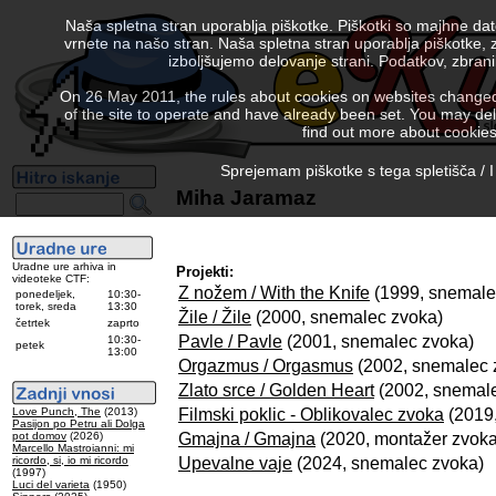
Naša spletna stran uporablja piškotke. Piškotki so majhne da
vrnete na našo stran. Naša spletna stran uporablja piškotke, 
izboljšujemo delovanje strani. Podatkov, zbra
On 26 May 2011, the rules about cookies on websites changed. 
of the site to operate and have already been set. You may delete
find out more about cookies
Sprejemam piškotke s tega spletišča / I
Miha Jaramaz
Uradne ure arhiva in
Projekti:
videoteke CTF:
Z nožem / With the Knife
(1999, snemale
ponedeljek,
10:30-
torek, sreda
13:30
Žile / Žile
(2000, snemalec zvoka)
četrtek
zaprto
Pavle / Pavle
(2001, snemalec zvoka)
10:30-
petek
13:00
Orgazmus / Orgasmus
(2002, snemalec 
Zlato srce / Golden Heart
(2002, snemal
Filmski poklic - Oblikovalec zvoka
(2019,
Love Punch, The
(2013)
Pasijon po Petru ali Dolga
Gmajna / Gmajna
(2020, montažer zvoka
pot domov
(2026)
Marcello Mastroianni: mi
Upevalne vaje
(2024, snemalec zvoka)
ricordo, si, io mi ricordo
(1997)
Luci del varieta
(1950)