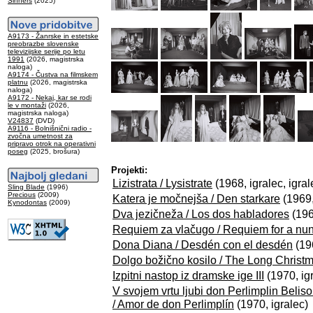
Sinners
(2025)
A9173 - Žanrske in estetske
preobrazbe slovenske
televizijske serije po letu
1991
(2026, magistrska
naloga)
A9174 - Čustva na filmskem
platnu
(2026, magistrska
naloga)
A9172 - Nekaj, kar se rodi
le v montaži
(2026,
magistrska naloga)
V24837
(DVD)
A9116 - Bolnišnični radio -
zvočna umetnost za
pripravo otrok na operativni
poseg
(2025, brošura)
Projekti:
Lizistrata / Lysistrate
(1968, igralec, igral
Sling Blade
(1996)
Precious
(2009)
Katera je močnejša / Den starkare
(1969,
Kynodontas
(2009)
Dva jezičneža / Los dos habladores
(196
Requiem za vlačugo / Requiem for a nu
Dona Diana / Desdén con el desdén
(196
Dolgo božično kosilo / The Long Christ
Izpitni nastop iz dramske ige III
(1970, igr
V svojem vrtu ljubi don Perlimplin Belis
/ Amor de don Perlimplí­n
(1970, igralec)