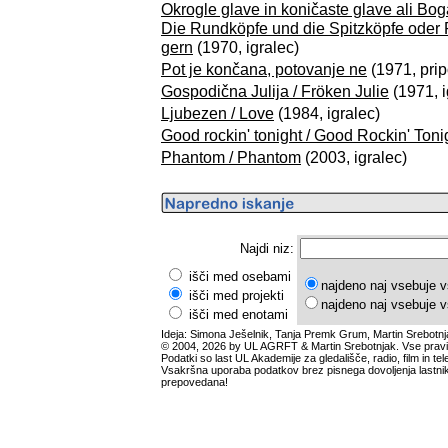
Okrogle glave in koničaste glave ali Bogat
Die Rundköpfe und die Spitzköpfe oder 
gern
(1970, igralec)
Pot je končana, potovanje ne
(1971, pri
Gospodična Julija / Fröken Julie
(1971, i
Ljubezen / Love
(1984, igralec)
Good rockin' tonight / Good Rockin' Toni
Phantom / Phantom
(2003, igralec)
Najdi niz:
išči med osebami
najdeno naj vsebuje v
išči med projekti
najdeno naj vsebuje v
išči med enotami
Ideja: Simona Ješelnik, Tanja Premk Grum, Martin Srebotnj
© 2004, 2026 by UL AGRFT & Martin Srebotnjak. Vse pravi
Podatki so last UL Akademije za gledališče, radio, film in tele
Vsakršna uporaba podatkov brez pisnega dovoljenja lastnik
prepovedana!