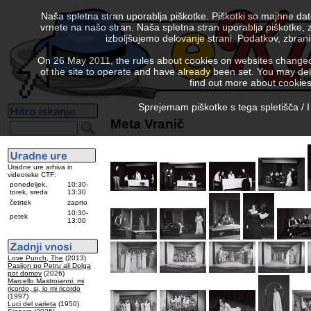
Naša spletna stran uporablja piškotke. Piškotki so majhne da
vrnete na našo stran. Naša spletna stran uporablja piškotke, 
izboljšujemo delovanje strani. Podatkov, zbra
On 26 May 2011, the rules about cookies on websites changed. 
of the site to operate and have already been set. You may delete
find out more about cookies
Sprejemam piškotke s tega spletišča / I
Meta Vranič
Uradne ure arhiva in
videoteke CTF:
ponedeljek,
10:30-
torek, sreda
13:30
četrtek
zaprto
10:30-
petek
13:00
Love Punch, The
(2013)
Pasijon po Petru ali Dolga
pot domov
(2026)
Marcello Mastroianni: mi
ricordo, si, io mi ricordo
(1997)
Luci del varieta
(1950)