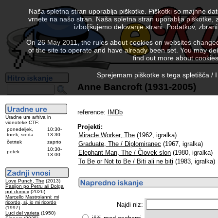
Naša spletna stran uporablja piškotke. Piškotki so majhne da
vrnete na našo stran. Naša spletna stran uporablja piškotke, 
izboljšujemo delovanje strani. Podatkov, zbra
On 26 May 2011, the rules about cookies on websites changed. 
of the site to operate and have already been set. You may delete
find out more about cookies
Sprejemam piškotke s tega spletišča / I
Anne Bancroft (1931-2005)
reference:
IMDb
Uradne ure arhiva in
videoteke CTF:
Projekti:
ponedeljek,
10:30-
Miracle Worker, The
(1962, igralka)
torek, sreda
13:30
četrtek
zaprto
Graduate, The / Diplomiranec
(1967, igralka)
10:30-
petek
Elephant Man, The / Človek slon
(1980, igralka)
13:00
To Be or Not to Be / Biti ali ne biti
(1983, igralka)
Love Punch, The
(2013)
Pasijon po Petru ali Dolga
pot domov
(2026)
Marcello Mastroianni: mi
ricordo, si, io mi ricordo
Najdi niz:
(1997)
Luci del varieta
(1950)