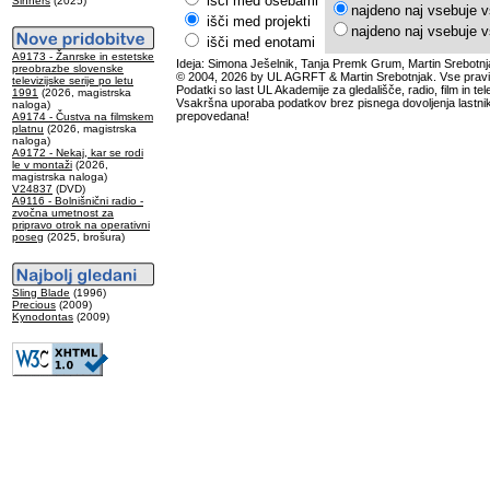
išči med osebami
Sinners
(2025)
najdeno naj vsebuje v
išči med projekti
najdeno naj vsebuje v
išči med enotami
A9173 - Žanrske in estetske
Ideja: Simona Ješelnik, Tanja Premk Grum, Martin Srebotnj
preobrazbe slovenske
© 2004, 2026 by UL AGRFT & Martin Srebotnjak. Vse pravi
televizijske serije po letu
Podatki so last UL Akademije za gledališče, radio, film in tele
1991
(2026, magistrska
Vsakršna uporaba podatkov brez pisnega dovoljenja lastnik
naloga)
prepovedana!
A9174 - Čustva na filmskem
platnu
(2026, magistrska
naloga)
A9172 - Nekaj, kar se rodi
le v montaži
(2026,
magistrska naloga)
V24837
(DVD)
A9116 - Bolnišnični radio -
zvočna umetnost za
pripravo otrok na operativni
poseg
(2025, brošura)
Sling Blade
(1996)
Precious
(2009)
Kynodontas
(2009)