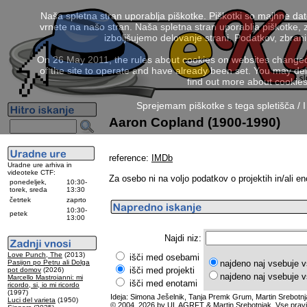
Naša spletna stran uporablja piškotke. Piškotki so majhne da
vrnete na našo stran. Naša spletna stran uporablja piškotke, 
izboljšujemo delovanje strani. Podatkov, zbra
On 26 May 2011, the rules about cookies on websites changed. 
of the site to operate and have already been set. You may delete
find out more about cookies
Sprejemam piškotke s tega spletišča / I
Aaron Copland (1900-1990)
reference:
IMDb
Uradne ure arhiva in
videoteke CTF:
Za osebo ni na voljo podatkov o projektih in/ali en
ponedeljek,
10:30-
torek, sreda
13:30
četrtek
zaprto
10:30-
petek
13:00
Najdi niz:
Love Punch, The
(2013)
išči med osebami
Pasijon po Petru ali Dolga
najdeno naj vsebuje v
išči med projekti
pot domov
(2026)
najdeno naj vsebuje v
Marcello Mastroianni: mi
išči med enotami
ricordo, si, io mi ricordo
(1997)
Ideja: Simona Ješelnik, Tanja Premk Grum, Martin Srebotnj
Luci del varieta
(1950)
© 2004, 2026 by UL AGRFT & Martin Srebotnjak. Vse pravi