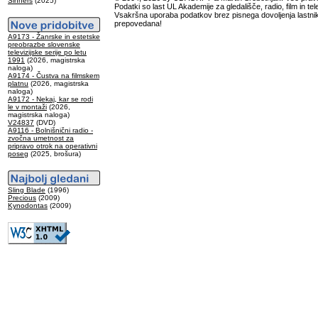
Sinners
(2025)
Podatki so last UL Akademije za gledališče, radio, film in tele
Vsakršna uporaba podatkov brez pisnega dovoljenja lastnik
prepovedana!
A9173 - Žanrske in estetske
preobrazbe slovenske
televizijske serije po letu
1991
(2026, magistrska
naloga)
A9174 - Čustva na filmskem
platnu
(2026, magistrska
naloga)
A9172 - Nekaj, kar se rodi
le v montaži
(2026,
magistrska naloga)
V24837
(DVD)
A9116 - Bolnišnični radio -
zvočna umetnost za
pripravo otrok na operativni
poseg
(2025, brošura)
Sling Blade
(1996)
Precious
(2009)
Kynodontas
(2009)