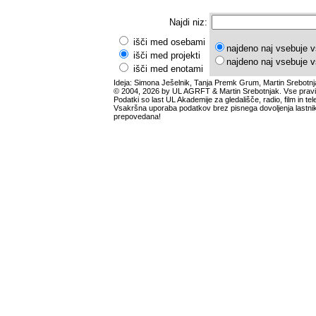
Najdi niz:
išči med osebami
najdeno naj vsebuje v
išči med projekti
najdeno naj vsebuje v
išči med enotami
Ideja: Simona Ješelnik, Tanja Premk Grum, Martin Srebotnj
© 2004, 2026 by UL AGRFT & Martin Srebotnjak. Vse pravi
Podatki so last UL Akademije za gledališče, radio, film in tele
Vsakršna uporaba podatkov brez pisnega dovoljenja lastnik
prepovedana!