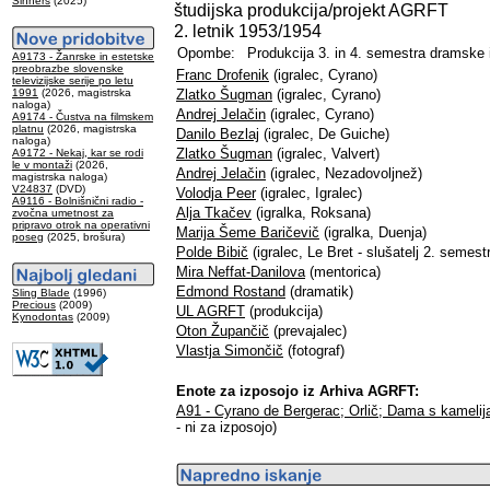
Sinners
(2025)
študijska produkcija/projekt AGRFT
2. letnik 1953/1954
Opombe:
Produkcija 3. in 4. semestra dramske 
A9173 - Žanrske in estetske
preobrazbe slovenske
Franc Drofenik
(igralec, Cyrano)
televizijske serije po letu
1991
(2026, magistrska
Zlatko Šugman
(igralec, Cyrano)
naloga)
Andrej Jelačin
(igralec, Cyrano)
A9174 - Čustva na filmskem
platnu
(2026, magistrska
Danilo Bezlaj
(igralec, De Guiche)
naloga)
Zlatko Šugman
(igralec, Valvert)
A9172 - Nekaj, kar se rodi
le v montaži
(2026,
Andrej Jelačin
(igralec, Nezadovoljnež)
magistrska naloga)
V24837
(DVD)
Volodja Peer
(igralec, Igralec)
A9116 - Bolnišnični radio -
Alja Tkačev
(igralka, Roksana)
zvočna umetnost za
pripravo otrok na operativni
Marija Šeme Baričevič
(igralka, Duenja)
poseg
(2025, brošura)
Polde Bibič
(igralec, Le Bret - slušatelj 2. semest
Mira Neffat-Danilova
(mentorica)
Edmond Rostand
(dramatik)
Sling Blade
(1996)
Precious
(2009)
UL AGRFT
(produkcija)
Kynodontas
(2009)
Oton Župančič
(prevajalec)
Vlastja Simončič
(fotograf)
Enote za izposojo iz Arhiva AGRFT:
A91 - Cyrano de Bergerac; Orlič; Dama s kamelij
- ni za izposojo)