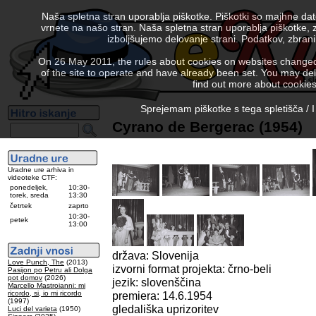
Naša spletna stran uporablja piškotke. Piškotki so majhne da
vrnete na našo stran. Naša spletna stran uporablja piškotke, 
izboljšujemo delovanje strani. Podatkov, zbra
On 26 May 2011, the rules about cookies on websites changed. 
of the site to operate and have already been set. You may delete
find out more about cookies
Sprejemam piškotke s tega spletišča / I
Cyrano de Bergerac (1954)
Uradne ure arhiva in
videoteke CTF:
ponedeljek,
10:30-
torek, sreda
13:30
četrtek
zaprto
10:30-
petek
13:00
država: Slovenija
Love Punch, The
(2013)
izvorni format projekta: črno-beli
Pasijon po Petru ali Dolga
pot domov
(2026)
jezik: slovenščina
Marcello Mastroianni: mi
ricordo, si, io mi ricordo
premiera: 14.6.1954
(1997)
gledališka uprizoritev
Luci del varieta
(1950)