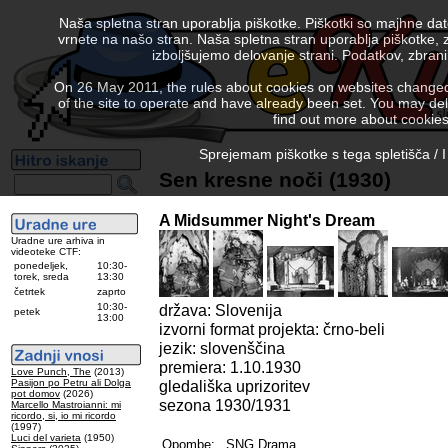
Naša spletna stran uporablja piškotke. Piškotki so majhne da
vrnete na našo stran. Naša spletna stran uporablja piškotke, 
izboljšujemo delovanje strani. Podatkov, zbra
On 26 May 2011, the rules about cookies on websites changed. 
of the site to operate and have already been set. You may delete
find out more about cookies
Sprejemam piškotke s tega spletišča / I
Sen kresne noči (1930)
A Midsummer Night's Dream
Uradne ure arhiva in
videoteke CTF:
ponedeljek,
10:30-
torek, sreda
13:30
četrtek
zaprto
10:30-
država: Slovenija
petek
13:00
izvorni format projekta: črno-beli
jezik: slovenščina
premiera: 1.10.1930
Love Punch, The
(2013)
Pasijon po Petru ali Dolga
gledališka uprizoritev
pot domov
(2026)
sezona 1930/1931
Marcello Mastroianni: mi
ricordo, si, io mi ricordo
(1997)
Luci del varieta
(1950)
Opombe:
SNG Drama