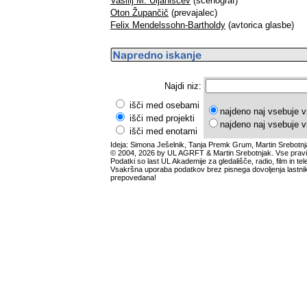
Vasilij M. Uljaniščev
(scenograf)
Oton Župančič
(prevajalec)
Felix Mendelssohn-Bartholdy
(avtorica glasbe)
Najdi niz:
išči med osebami
najdeno naj vsebuje v
išči med projekti
najdeno naj vsebuje v
išči med enotami
Ideja: Simona Ješelnik, Tanja Premk Grum, Martin Srebotnj
© 2004, 2026 by UL AGRFT & Martin Srebotnjak. Vse pravi
Podatki so last UL Akademije za gledališče, radio, film in tele
Vsakršna uporaba podatkov brez pisnega dovoljenja lastnik
prepovedana!