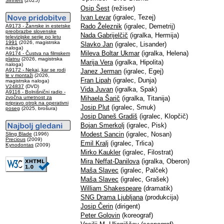
Sinners
(2025)
Osip Šest
(režiser)
Ivan Levar
(igralec, Tezej)
Rado Železnik
(igralec, Demetrij)
A9173 - Žanrske in estetske
preobrazbe slovenske
Nada Gabrijelčič
(igralka, Hermija)
televizijske serije po letu
1991
(2026, magistrska
Slavko Jan
(igralec, Lisander)
naloga)
Mileva Boltar Ukmar
(igralka, Helena)
A9174 - Čustva na filmskem
platnu
(2026, magistrska
Marija Vera
(igralka, Hipolita)
naloga)
A9172 - Nekaj, kar se rodi
Janez Jerman
(igralec, Egej)
le v montaži
(2026,
Fran Lipah
(igralec, Dunja)
magistrska naloga)
V24837
(DVD)
Vida Juvan
(igralka, Spak)
A9116 - Bolnišnični radio -
zvočna umetnost za
Mihaela Šarič
(igralka, Titanija)
pripravo otrok na operativni
Josip Plut
(igralec, Smuk)
poseg
(2025, brošura)
Josip Daneš Gradiš
(igralec, Klopčič)
Bojan Smerkolj
(igralec, Pisk)
Modest Sancin
(igralec, Nosan)
Sling Blade
(1996)
Precious
(2009)
Emil Kralj
(igralec, Trlica)
Kynodontas
(2009)
Mirko Kaukler
(igralec, Filostrat)
Mira Neffat-Danilova
(igralka, Oberon)
Maša Slavec
(igralec, Palček)
Maša Slavec
(igralec, Grašek)
William Shakespeare
(dramatik)
SNG Drama Ljubljana
(produkcija)
Josip Čerin
(dirigent)
Peter Golovin
(koreograf)