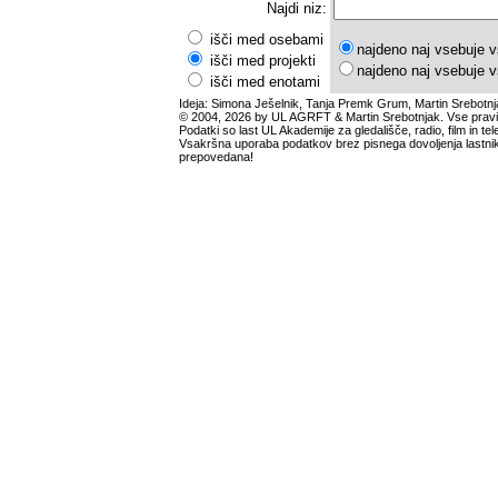
Najdi niz:
išči med osebami
najdeno naj vsebuje v
išči med projekti
najdeno naj vsebuje v
išči med enotami
Ideja: Simona Ješelnik, Tanja Premk Grum, Martin Srebotnj
© 2004, 2026 by UL AGRFT & Martin Srebotnjak. Vse pravi
Podatki so last UL Akademije za gledališče, radio, film in tele
Vsakršna uporaba podatkov brez pisnega dovoljenja lastnik
prepovedana!