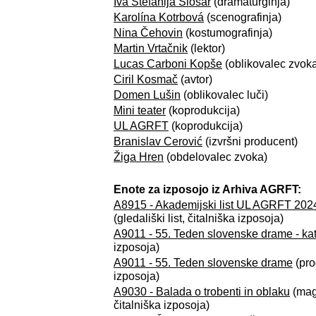
Iva Štefanija Slosar
(dramaturginja)
Karolína Kotrbová
(scenografinja)
Nina Čehovin
(kostumografinja)
Martin Vrtačnik
(lektor)
Lucas Carboni Kopše
(oblikovalec zvok
Ciril Kosmač
(avtor)
Domen Lušin
(oblikovalec luči)
Mini teater
(koprodukcija)
UL AGRFT
(koprodukcija)
Branislav Cerović
(izvršni producent)
Žiga Hren
(obdelovalec zvoka)
Enote za izposojo iz Arhiva AGRFT:
A8915 - Akademijski list UL AGRFT 2024/20
(gledališki list, čitalniška izposoja)
A9011 - 55. Teden slovenske drame - ka
izposoja)
A9011 - 55. Teden slovenske drame
(pro
izposoja)
A9030 - Balada o trobenti in oblaku
(magi
čitalniška izposoja)