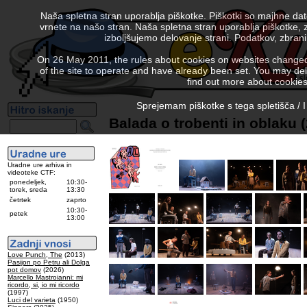
Naša spletna stran uporablja piškotke. Piškotki so majhne da
vrnete na našo stran. Naša spletna stran uporablja piškotke, 
izboljšujemo delovanje strani. Podatkov, zbra
On 26 May 2011, the rules about cookies on websites changed. 
of the site to operate and have already been set. You may delete
find out more about cookies
Sprejemam piškotke s tega spletišča / I
Balada o trobenti in oblaku 
Uradne ure arhiva in
videoteke CTF:
ponedeljek,
10:30-
torek, sreda
13:30
četrtek
zaprto
10:30-
petek
13:00
Love Punch, The
(2013)
Pasijon po Petru ali Dolga
pot domov
(2026)
Marcello Mastroianni: mi
ricordo, si, io mi ricordo
(1997)
Luci del varieta
(1950)