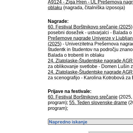
A9124 - Žiga Hren - UL Prešernova nagra
oblaku
(nagrada, čitalniška izposoja)
Nagrade:
60. Festival Borštnikovo srečanje (2025)
posebni dosežek - ustvarjalci - Balada o 
Prešernove nagrade Univerze v Ljubljani
(2025)
- Univerzitetna Prešernova nagr
študentk in študentov na področju znanos
Balada o trobenti in oblaku
24. Zlatolaske-Študentske nagrade AGR
za oblikovanje svetlobe - Domen Lušin z
24. Zlatolaske-Študentske nagrade AGR
za scenografijo - Karolina Kotrobová za 
Prijave na festivale:
60. Festival Borštnikovo srečanje
(2025, 
program);
55. Teden slovenske drame
(2
program);