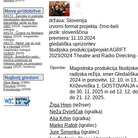
Sinners
(2025)
A9173 - Žanrske in estetske
preobrazbe slovenske
država: Slovenija
televizijske serije po letu
izvorni format projekta: črno-beli
1991
(2026, magistrska
naloga)
jezik: slovenščina
A9174 - Čustva na filmskem
platnu
(2026, magistrska
premiera: 11.10.2024
naloga)
gledališka uprizoritev
A9172 - Nekaj, kar se rodi
le v montaži
(2026,
študijska produkcija/projekt AGRFT
magistrska naloga)
V24837
(DVD)
2023/2024 Theatre and Radio Directing 
A9116 - Bolnišnični radio -
zvočna umetnost za
pripravo otrok na operativni
poseg
(2025, brošura)
Opombe:
Magistrska produkcija študijsk
radijska režija, smer Gledališka
2024 in ponovitvi, 12. 10. in 13.
Sling Blade
(1996)
Križevniška 1. GOSTOVANJA v S
Precious
(2009)
Kynodontas
(2009)
do 30. 11. 2025 in od 12. 12. do
do 21. 12. 2025.
Žiga Hren
(režiser)
Neža Dvorščak
(igralka)
Alja Krhin
(igralka)
Marko Rafolt
(igralec)
Jure Šimonka
(igralec)