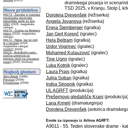
Sinners
(2025)
dramskega pisanja in scenaristi
TSD 2025, v Kranju, Stolp Ĺ krl
Doroteja Drevenšek
(režiserka)
A9173 - Žanrske in estetske
preobrazbe slovenske
Angela Jovanova
(režiserka)
televizijske serije po letu
1991
(2026, magistrska
Eneja Štemberger
(igralka)
naloga)
A9174 - Čustva na filmskem
Jan Gerl Korenč
(igralec)
platnu
(2026, magistrska
naloga)
Hela Beltram
(igralka)
A9172 - Nekaj, kar se rodi
le v montaži
(2026,
Izidor Vogrinec
(igralec)
magistrska naloga)
V24837
(DVD)
Muhamed Kulauzović
(igralec)
A9116 - Bolnišnični radio -
zvočna umetnost za
Tine Ugrin
(igralec)
pripravo otrok na operativni
poseg
(2025, brošura)
Luka Kotnik
(igralec)
Laura Prajs
(igralka)
Sling Blade
(1996)
Julija Soban
(igralka)
Precious
(2009)
Kynodontas
(2009)
Indija Stropnik
(igralka)
UL AGRFT
(produkcija)
Prešernovo gledališče Kranj
(produkcija
Lana Krmelj
(dramaturginja)
Doroteja Drevenšek
(avtorica dramskega
Enote za izposojo iz Arhiva AGRFT:
A9011 - 55. Teden slovenske drame - ka