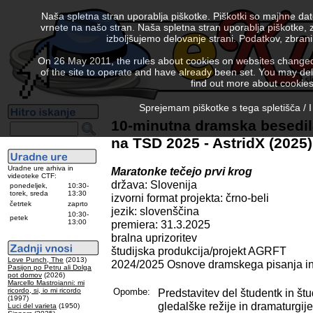
Naša spletna stran uporablja piškotke. Piškotki so majhne da
vrnete na našo stran. Naša spletna stran uporablja piškotke, 
izboljšujemo delovanje strani. Podatkov, zbra
On 26 May 2011, the rules about cookies on websites changed. 
of the site to operate and have already been set. You may delete
find out more about cookies
Sprejemam piškotke s tega spletišča / I
10-minutna dramska besedi
na TSD 2025 - AstridX (2025)
Uradne ure arhiva in
Maratonke tečejo prvi krog
videoteke CTF:
država: Slovenija
ponedeljek,
10:30-
torek, sreda
13:30
izvorni format projekta: črno-beli
četrtek
zaprto
jezik: slovenščina
10:30-
petek
13:00
premiera: 31.3.2025
bralna uprizoritev
študijska produkcija/projekt AGRFT
Love Punch, The
(2013)
2024/2025 Osnove dramskega pisanja in 
Pasijon po Petru ali Dolga
pot domov
(2026)
Marcello Mastroianni: mi
ricordo, si, io mi ricordo
Opombe:
Predstavitev del študentk in št
(1997)
gledalške režije in dramaturgi
Luci del varieta
(1950)