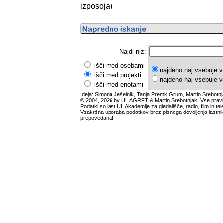
izposoja)
Najdi niz:
išči med osebami
najdeno naj vsebuje v
išči med projekti
najdeno naj vsebuje v
išči med enotami
Ideja: Simona Ješelnik, Tanja Premk Grum, Martin Srebotnj
© 2004, 2026 by UL AGRFT & Martin Srebotnjak. Vse pravi
Podatki so last UL Akademije za gledališče, radio, film in tele
Vsakršna uporaba podatkov brez pisnega dovoljenja lastnik
prepovedana!