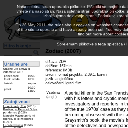
Naša spletna stran uporablja piškotke. Piškotki so majhne da
vrnete na našo stran. Naša spletna stran uporablja piškotke, 
izboljšujemo delovanje strani. Podatkov, zbra
On 26 May 2011, the rules about cookies on websites changed. 
of the site to operate and have already been set. You may delete
find out more about cookies
Sprejemam piškotke s tega spletišča / I
Zodiac (2007)
država: ZDA
dolžina: 157min
Uradne ure arhiva in
reference:
IMDb
videoteke CTF:
izvorni format projekta: 2,39:1, barvni
ponedeljek,
10:30-
jezik: angleščina
torek, sreda
13:30
celovečerni igrani film
četrtek
zaprto
10:30-
petek
13:00
Vsebina
A serial killer in the San Franc
(angl.):
with his letters and cryptic me
investigators and reporters in th
Love Punch, The
(2013)
of the true 1970s' case as they 
Pasijon po Petru ali Dolga
pot domov
(2026)
becoming obsessed with the c
Marcello Mastroianni: mi
ricordo, si, io mi ricordo
Graysmith's book, the movie's f
(1997)
of the detectives and newspape
Luci del varieta
(1950)