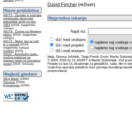
Sinners
(2025)
David Fincher
(režiser)
A9173 - Žanrske in estetske
preobrazbe slovenske
televizijske serije po letu
1991
(2026, magistrska
naloga)
Najdi niz:
A9174 - Čustva na filmskem
platnu
(2026, magistrska
naloga)
išči med osebami
A9172 - Nekaj, kar se rodi
najdeno naj vsebuje v
le v montaži
(2026,
išči med projekti
najdeno naj vsebuje v
magistrska naloga)
išči med enotami
V24837
(DVD)
A9116 - Bolnišnični radio -
Ideja: Simona Ješelnik, Tanja Premk Grum, Martin Srebotnj
zvočna umetnost za
© 2004, 2026 by UL AGRFT & Martin Srebotnjak. Vse pravi
pripravo otrok na operativni
Podatki so last UL Akademije za gledališče, radio, film in tele
poseg
(2025, brošura)
Vsakršna uporaba podatkov brez pisnega dovoljenja lastnik
prepovedana!
Sling Blade
(1996)
Precious
(2009)
Kynodontas
(2009)