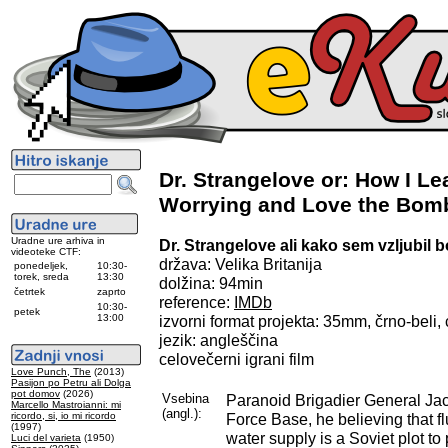
Dr. Strangelove or: How I Le
Worrying and Love the Bomb
Uradne ure arhiva in
Dr. Strangelove ali kako sem vzljubil
videoteke CTF:
država: Velika Britanija
ponedeljek,
10:30-
torek, sreda
13:30
dolžina: 94min
četrtek
zaprto
reference:
IMDb
10:30-
petek
13:00
izvorni format projekta: 35mm, črno-beli
jezik: angleščina
celovečerni igrani film
Love Punch, The
(2013)
Pasijon po Petru ali Dolga
pot domov
(2026)
Vsebina
Paranoid Brigadier General Jac
Marcello Mastroianni: mi
(angl.):
ricordo, si, io mi ricordo
Force Base, he believing that f
(1997)
water supply is a Soviet plot to
Luci del varieta
(1950)