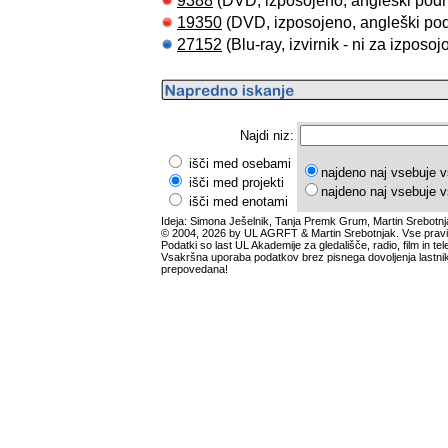
9388
(DVD, izposojeno, angleški podn
19350
(DVD, izposojeno, angleški pod
27152
(Blu-ray, izvirnik - ni za izposo
Najdi niz:
išči med osebami
najdeno naj vsebuje v
išči med projekti
najdeno naj vsebuje v
išči med enotami
Ideja: Simona Ješelnik, Tanja Premk Grum, Martin Srebotnj
© 2004, 2026 by UL AGRFT & Martin Srebotnjak. Vse pravi
Podatki so last UL Akademije za gledališče, radio, film in tele
Vsakršna uporaba podatkov brez pisnega dovoljenja lastnik
prepovedana!