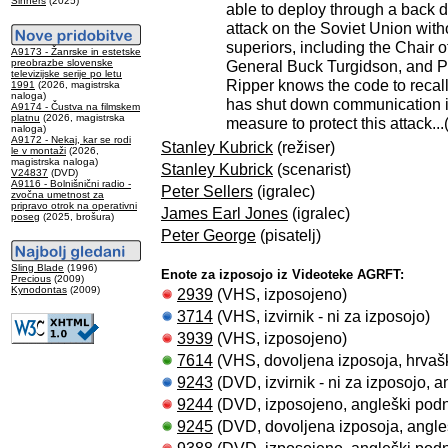
Sinners
(2025)
able to deploy through a back
attack on the Soviet Union with
superiors, including the Chair of
A9173 - Žanrske in estetske
preobrazbe slovenske
General Buck Turgidson, and Pr
televizijske serije po letu
Ripper knows the code to recal
1991
(2026, magistrska
naloga)
has shut down communication i
A9174 - Čustva na filmskem
platnu
(2026, magistrska
measure to protect this attack...
naloga)
A9172 - Nekaj, kar se rodi
Stanley Kubrick
(režiser)
le v montaži
(2026,
magistrska naloga)
Stanley Kubrick
(scenarist)
V24837
(DVD)
A9116 - Bolnišnični radio -
Peter Sellers
(igralec)
zvočna umetnost za
pripravo otrok na operativni
James Earl Jones
(igralec)
poseg
(2025, brošura)
Peter George
(pisatelj)
Sling Blade
(1996)
Enote za izposojo iz Videoteke AGRFT:
Precious
(2009)
Kynodontas
(2009)
2939
(VHS, izposojeno)
3714
(VHS, izvirnik - ni za izposojo)
3939
(VHS, izposojeno)
7614
(VHS, dovoljena izposoja, hrvašk
9243
(DVD, izvirnik - ni za izposojo, 
9244
(DVD, izposojeno, angleški podn
9245
(DVD, dovoljena izposoja, angle