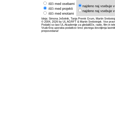
išči med osebami
najdeno naj vsebuje v
išči med projekti
najdeno naj vsebuje v
išči med enotami
Ideja: Simona Ješelnik, Tanja Premk Grum, Martin Srebotnj
© 2004, 2026 by UL AGRFT & Martin Srebotnjak. Vse pravi
Podatki so last UL Akademije za gledališče, radio, film in tele
Vsakršna uporaba podatkov brez pisnega dovoljenja lastnik
prepovedana!