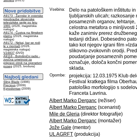
Sinners
(2025)
Vsebina:
Delo na patološkem inštitutu in
ljubljanskih ulicah; razkosanje
A9173 - Žanrske in estetske
preobrazbe slovenske
posameznih organov, tehtanje, m
televizijske serije po letu
1991
(2026, magistrska
celostna metafora o minljivosti 
naloga)
kaže zanimiv prerez družbeneg
A9174 - Čustva na filmskem
platnu
(2026, magistrska
tedanji državi. Dobesedno pato
naloga)
A9172 - Nekaj, kar se rodi
tako kot njegov igrani film »Izd
le v montaži
(2026,
magistrska naloga)
slikovno-zvokovnih orodji. Pre
V24837
(DVD)
poudarjanje posameznih pomen
A9116 - Bolnišnični radio -
zvočna umetnost za
označuje, določa končni pome
pripravo otrok na operativni
poseg
(2025, brošura)
sklada.
Opombe:
projekcija: 12.03.1975 Klub del
Festival kratkega filma Oberhau
Sling Blade
(1996)
Precious
(2009)
patološko morfologijo s sodelo
Kynodontas
(2009)
Franceta Lavrina.
Albert Marko Derganc
(režiser)
Albert Marko Derganc
(scenarist)
Mile de Gleria
(direktor fotografije)
Albert Marko Derganc
(montažer)
Jože Gale
(mentor)
UL AGRFT
(produkcija)