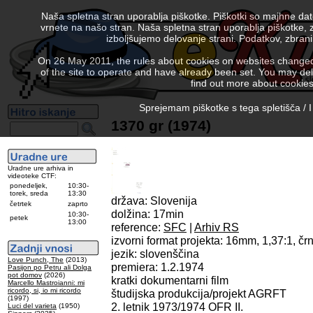
Naša spletna stran uporablja piškotke. Piškotki so majhne da
vrnete na našo stran. Naša spletna stran uporablja piškotke, 
izboljšujemo delovanje strani. Podatkov, zbra
On 26 May 2011, the rules about cookies on websites changed. 
of the site to operate and have already been set. You may delete
find out more about cookies
Sprejemam piškotke s tega spletišča / I
1370 gr (1974)
Uradne ure arhiva in
videoteke CTF:
ponedeljek,
10:30-
torek, sreda
13:30
država: Slovenija
četrtek
zaprto
dolžina: 17min
10:30-
petek
13:00
reference:
SFC
|
Arhiv RS
izvorni format projekta: 16mm, 1,37:1, č
jezik: slovenščina
Love Punch, The
(2013)
premiera: 1.2.1974
Pasijon po Petru ali Dolga
pot domov
(2026)
kratki dokumentarni film
Marcello Mastroianni: mi
ricordo, si, io mi ricordo
študijska produkcija/projekt AGRFT
(1997)
2. letnik 1973/1974 OFR II.
Luci del varieta
(1950)