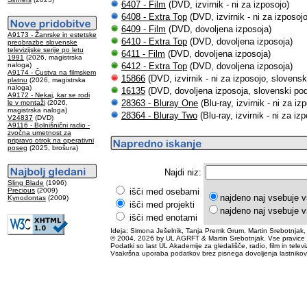
6407 - Film
(DVD, izvirnik - ni za izposojo)
6408 - Extra Top
(DVD, izvirnik - ni za izposojo
6409 - Film
(DVD, dovoljena izposoja)
A9173 - Žanrske in estetske
6410 - Extra Top
(DVD, dovoljena izposoja)
preobrazbe slovenske
televizijske serije po letu
6411 - Film
(DVD, dovoljena izposoja)
1991
(2026, magistrska
naloga)
6412 - Extra Top
(DVD, dovoljena izposoja)
A9174 - Čustva na filmskem
15866
(DVD, izvirnik - ni za izposojo, slovensk
platnu
(2026, magistrska
naloga)
16135
(DVD, dovoljena izposoja, slovenski pod
A9172 - Nekaj, kar se rodi
28363 - Bluray One
(Blu-ray, izvirnik - ni za i
le v montaži
(2026,
magistrska naloga)
28364 - Bluray Two
(Blu-ray, izvirnik - ni za iz
V24837
(DVD)
A9116 - Bolnišnični radio -
zvočna umetnost za
pripravo otrok na operativni
poseg
(2025, brošura)
Najdi niz:
Sling Blade
(1996)
Precious
(2009)
išči med osebami
najdeno naj vsebuje v
Kynodontas
(2009)
išči med projekti
najdeno naj vsebuje v
išči med enotami
Ideja: Simona Ješelnik, Tanja Premk Grum, Martin Srebotnjak,
© 2004, 2026 by UL AGRFT & Martin Srebotnjak. Vse pravice 
Podatki so last UL Akademije za gledališče, radio, film in televiz
Vsakršna uporaba podatkov brez pisnega dovoljenja lastnikov