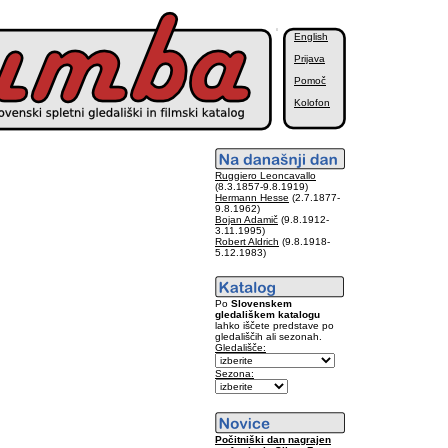
English
Prijava
Pomoč
Kolofon
Ruggiero Leoncavallo
(8.3.1857-9.8.1919)
Hermann Hesse
(2.7.1877-
9.8.1962)
Bojan Adamič
(9.8.1912-
3.11.1995)
Robert Aldrich
(9.8.1918-
5.12.1983)
Po
Slovenskem
gledališkem katalogu
lahko iščete predstave po
gledališčih ali sezonah.
Gledališče:
Sezona:
Počitniški dan nagrajen