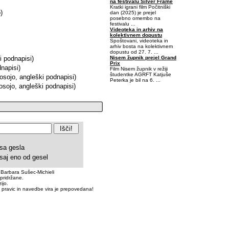
na festivalu Silver Frame
Kratki igrani film Počitniški
)
dan (2025) je prejel
posebno omembo na
festivalu ...
Videoteka in arhiv na
kolektivnem dopustu
Spoštovani, videoteka in
arhiv bosta na kolektivnem
dopustu od 27. 7. ...
Nisem župnik prejel Grand
i podnapisi)
Prix
napisi)
Film Nisem župnik v režiji
študentke AGRFT Katjuše
zposojo, angleški podnapisi)
Peterka je bil na 6. ...
posojo, angleški podnapisi)
0,03125-0,625-0,265625
sa gesla
saj eno od gesel
 Barbara Sušec-Michieli
pridržane.
ijo.
 pravic in navedbe vira je prepovedana!