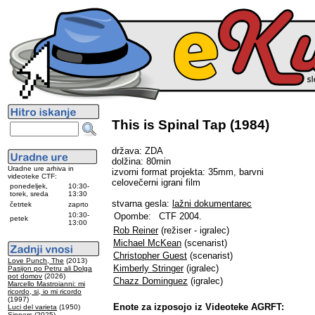
This is Spinal Tap (1984)
država: ZDA
dolžina: 80min
Uradne ure arhiva in
izvorni format projekta: 35mm, barvni
videoteke CTF:
celovečerni igrani film
ponedeljek,
10:30-
torek, sreda
13:30
stvarna gesla:
lažni dokumentarec
četrtek
zaprto
10:30-
Opombe:
CTF 2004.
petek
13:00
Rob Reiner
(režiser - igralec)
Michael McKean
(scenarist)
Christopher Guest
(scenarist)
Love Punch, The
(2013)
Kimberly Stringer
(igralec)
Pasijon po Petru ali Dolga
pot domov
(2026)
Chazz Dominguez
(igralec)
Marcello Mastroianni: mi
ricordo, si, io mi ricordo
(1997)
Enote za izposojo iz Videoteke AGRFT:
Luci del varieta
(1950)
Sinners
(2025)