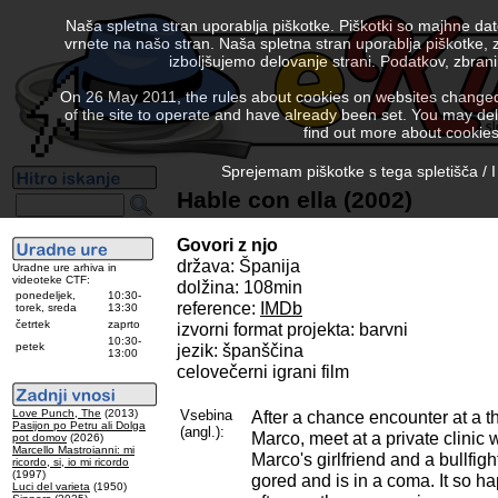
Naša spletna stran uporablja piškotke. Piškotki so majhne da
vrnete na našo stran. Naša spletna stran uporablja piškotke, 
izboljšujemo delovanje strani. Podatkov, zbra
On 26 May 2011, the rules about cookies on websites changed. 
of the site to operate and have already been set. You may delete
find out more about cookies
Sprejemam piškotke s tega spletišča / I
Hable con ella (2002)
Govori z njo
država: Španija
Uradne ure arhiva in
videoteke CTF:
dolžina: 108min
ponedeljek,
10:30-
reference:
IMDb
torek, sreda
13:30
četrtek
zaprto
izvorni format projekta: barvni
10:30-
petek
jezik: španščina
13:00
celovečerni igrani film
Love Punch, The
(2013)
Vsebina
After a chance encounter at a 
Pasijon po Petru ali Dolga
(angl.):
Marco, meet at a private clinic
pot domov
(2026)
Marcello Mastroianni: mi
Marco's girlfriend and a bullfig
ricordo, si, io mi ricordo
(1997)
gored and is in a coma. It so h
Luci del varieta
(1950)