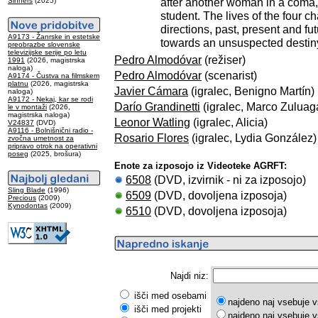
after another woman in a coma, 
Sinners
(2025)
student. The lives of the four cha
directions, past, present and fu
A9173 - Žanrske in estetske
towards an unsuspected destiny
preobrazbe slovenske
televizijske serije po letu
Pedro Almodóvar
(režiser)
1991
(2026, magistrska
naloga)
Pedro Almodóvar
(scenarist)
A9174 - Čustva na filmskem
platnu
(2026, magistrska
Javier Cámara
(igralec, Benigno Martín)
naloga)
A9172 - Nekaj, kar se rodi
Darío Grandinetti
(igralec, Marco Zuluag
le v montaži
(2026,
magistrska naloga)
Leonor Watling
(igralec, Alicia)
V24837
(DVD)
A9116 - Bolnišnični radio -
Rosario Flores
(igralec, Lydia González)
zvočna umetnost za
pripravo otrok na operativni
poseg
(2025, brošura)
Enote za izposojo iz Videoteke AGRFT:
6508
(DVD, izvirnik - ni za izposojo)
Sling Blade
(1996)
6509
(DVD, dovoljena izposoja)
Precious
(2009)
Kynodontas
(2009)
6510
(DVD, dovoljena izposoja)
Najdi niz:
išči med osebami
najdeno naj vsebuje v
išči med projekti
najdeno naj vsebuje v