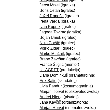
Jerca Mrzel
(igralka)
Boris Ostan
(igralec)
Jožef Ropoša
(igralec)
Irena Varga
(igralka)
Ivan Rupnik
(igralec)
Jagoda Tovirac
(igralka)
Bojan Umek
(igralec)
Niko Goršič
(igralec)
Vojko Zidar
(igralec)
Marko Mlačnik
(igralec)
Brane Završan
(igralec)
France Štiglic
(mentor)
UL AGRFT
(produkcija)
Darja Dominkuš
(dramaturginja)
Erik Satie
(skladatelj)
Livia Pandur
(kostumografinja)
Marjan Horvat
(oblikovalec zvoka)
Andrej Hieng
(pisatelj)
Jana Kavčič
(organizatorka)
Marjan Horvat
(snemalec zvoka)