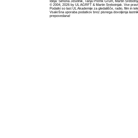
Ideja: Simona Ješelnik, Tanja Premk Grum, Martin Srebotnj
© 2004, 2026 by UL AGRFT & Martin Srebotnjak. Vse pravi
Podatki so last UL Akademije za gledališče, radio, film in tele
Vsakršna uporaba podatkov brez pisnega dovoljenja lastnik
prepovedana!