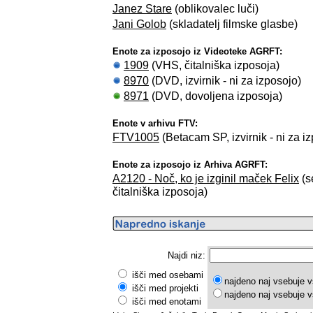
Janez Stare
(oblikovalec luči)
Jani Golob
(skladatelj filmske glasbe)
Enote za izposojo iz Videoteke AGRFT:
1909
(VHS, čitalniška izposoja)
8970
(DVD, izvirnik - ni za izposojo)
8971
(DVD, dovoljena izposoja)
Enote v arhivu FTV:
FTV1005
(Betacam SP, izvirnik - ni za
Enote za izposojo iz Arhiva AGRFT:
A2120 - Noč, ko je izginil maček Felix
(s
čitalniška izposoja)
Najdi niz:
išči med osebami
najdeno naj vsebuje v
išči med projekti
najdeno naj vsebuje v
išči med enotami