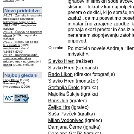
igralcev in filmskih sodelavcev.
Sinners
(2025)
slišimo – tokrat v kar najbolj e
pesem o deklici, ki jo sprašujemo,
A9173 - Žanrske in estetske
zasluži, da mu posvetimo pose
preobrazbe slovenske
televizijske serije po letu
in natančno zgrajene zgodbe, k
1991
(2026, magistrska
prehaja skozi prostor in čas iz 
naloga)
A9174 - Čustva na filmskem
nenehnem stopnjevanju zatohle
platnu
(2026, magistrska
naloga)
pripoved.
A9172 - Nekaj, kar se rodi
le v montaži
(2026,
Opombe:
Po motivih novele Andreja Hie
magistrska naloga)
V24837
(DVD)
mrtvakih«.
A9116 - Bolnišnični radio -
zvočna umetnost za
Slavko Hren
(režiser)
pripravo otrok na operativni
poseg
(2025, brošura)
Slavko Hren
(scenarist)
Rado Likon
(direktor fotografije)
Slavko Hren
(montažer)
Sling Blade
(1996)
Precious
(2009)
Štefanija Drolc
(igralka)
Kynodontas
(2009)
Majolka Šuklje
(igralka)
Boris Juh
(igralec)
Željko Hrs
(igralec)
Saša Pavček
(igralka)
Milan Vodopivec
(igralec)
Damjana Černe
(igralka)
Damjana Grašič
(igralka)