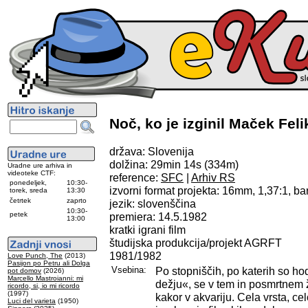
Noč, ko je izginil Maček Feli
država: Slovenija
dolžina: 29min 14s (334m)
Uradne ure arhiva in
videoteke CTF:
reference:
SFC
|
Arhiv RS
ponedeljek,
10:30-
izvorni format projekta: 16mm, 1,37:1, b
torek, sreda
13:30
četrtek
zaprto
jezik: slovenščina
10:30-
petek
premiera: 14.5.1982
13:00
kratki igrani film
študijska produkcija/projekt AGRFT
1981/1982
Love Punch, The
(2013)
Pasijon po Petru ali Dolga
Vsebina:
Po stopniščih, po katerih so hodi
pot domov
(2026)
Marcello Mastroianni: mi
dežju«, se v tem in posmrtnem 
ricordo, si, io mi ricordo
(1997)
kakor v akvariju. Cela vrsta, ce
Luci del varieta
(1950)