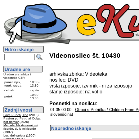
Videonosilec št. 10430
arhivska zbirka: Videoteka
Uradne ure arhiva in
videoteke CTF:
nosilec: DVD
ponedeljek,
10:30-
vrsta izposoje: izvirnik - ni za izposojo
torek, sreda
13:30
četrtek
zaprto
stanje izposoje: na voljo
10:30-
petek
13:00
Posnetki na nosilcu:
01:35:00:00 -
Otroci s Petrička / Children From Pe
slovenščina)
Love Punch, The
(2013)
Pasijon po Petru ali Dolga
pot domov
(2026)
Marcello Mastroianni: mi
ricordo, si, io mi ricordo
(1997)
Luci del varieta
(1950)
Sinners
(2025)