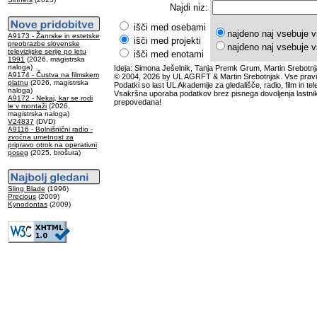
Najdi niz:
išči med osebami
najdeno naj vsebuje v
A9173 - Žanrske in estetske
išči med projekti
preobrazbe slovenske
najdeno naj vsebuje v
televizijske serije po letu
išči med enotami
1991
(2026, magistrska
naloga)
Ideja: Simona Ješelnik, Tanja Premk Grum, Martin Srebotnj
A9174 - Čustva na filmskem
© 2004, 2026 by UL AGRFT & Martin Srebotnjak. Vse pravi
platnu
(2026, magistrska
Podatki so last UL Akademije za gledališče, radio, film in tele
naloga)
Vsakršna uporaba podatkov brez pisnega dovoljenja lastnik
A9172 - Nekaj, kar se rodi
prepovedana!
le v montaži
(2026,
magistrska naloga)
V24837
(DVD)
A9116 - Bolnišnični radio -
zvočna umetnost za
pripravo otrok na operativni
poseg
(2025, brošura)
Sling Blade
(1996)
Precious
(2009)
Kynodontas
(2009)