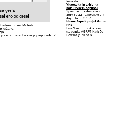
festivalu ...
Videoteka in arhiv na
kolektivnem dopustu
sa gesla
Spoštovani, videoteka in
arhiv bosta na kolektivnem
saj eno od gesel
dopustu od 27. 7. ...
Nisem župnik prejel Grand
Prix
 Barbara Sušec-Michieli
Film Nisem župnik v režiji
pridržane.
študentke AGRFT Katjuše
ijo.
Peterka je bil na 6. ...
 pravic in navedbe vira je prepovedana!
-0,421875-0,078125