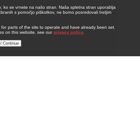
, ko se vrnete na našo stran. Naša spletna stran uporablja
 zbranih s pomočjo piškotkov, ne bomo posredovali tretjim
or parts of the site to operate and have already been set.
ies on this website, see our
privacy policy
.