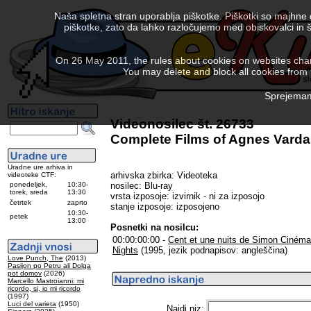
Naša spletna stran uporablja piškotke. Piškotki so majhne
piškotke, zato da lahko razločujemo med obiskovalci in š
On 26 May 2011, the rules about cookies on websites chang
You may delete and block all cookies from th
Sprejemam 
Videonosilec št. 26733
Complete Films of Agnes Varda
Uradne ure arhiva in
arhivska zbirka: Videoteka
videoteke CTF:
ponedeljek,
10:30-
nosilec: Blu-ray
torek, sreda
13:30
vrsta izposoje: izvirnik - ni za izposojo
četrtek
zaprto
stanje izposoje: izposojeno
10:30-
petek
13:00
Posnetki na nosilcu:
00:00:00:00 -
Cent et une nuits de Simon Ciném
Nights
(1995, jezik podnapisov: angleščina)
Love Punch, The
(2013)
Pasijon po Petru ali Dolga
pot domov
(2026)
Marcello Mastroianni: mi
ricordo, si, io mi ricordo
(1997)
Luci del varieta
(1950)
Najdi niz: