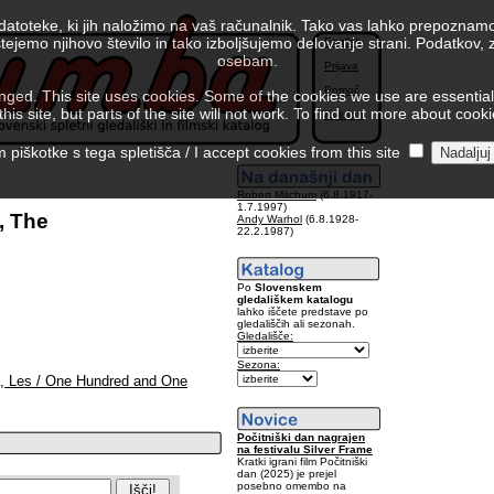
 datoteke, ki jih naložimo na vaš računalnik. Tako vas lahko prepoznamo
tejemo njihovo število in tako izboljšujemo delovanje strani. Podatkov,
English
osebam.
Prijava
Pomoč
ed. This site uses cookies. Some of the cookies we use are essential f
is site, but parts of the site will not work. To find out more about cook
Kolofon
piškotke s tega spletišča / I accept cookies from this site
Robert Mitchum
(6.8.1917-
1.7.1997)
, The
Andy Warhol
(6.8.1928-
22.2.1987)
Po
Slovenskem
gledališkem katalogu
lahko iščete predstave po
gledališčih ali sezonah.
Gledališče:
Sezona:
a, Les / One Hundred and One
Počitniški dan nagrajen
na festivalu Silver Frame
Kratki igrani film Počitniški
dan (2025) je prejel
posebno omembo na