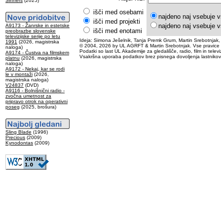
Sinners
(2025)
išči med osebami
najdeno naj vsebuje v
išči med projekti
najdeno naj vsebuje v
A9173 - Žanrske in estetske
išči med enotami
preobrazbe slovenske
televizijske serije po letu
Ideja: Simona Ješelnik, Tanja Premk Grum, Martin Srebotnjak,
1991
(2026, magistrska
© 2004, 2026 by UL AGRFT & Martin Srebotnjak. Vse pravice 
naloga)
Podatki so last UL Akademije za gledališče, radio, film in televiz
A9174 - Čustva na filmskem
Vsakršna uporaba podatkov brez pisnega dovoljenja lastnikov
platnu
(2026, magistrska
naloga)
A9172 - Nekaj, kar se rodi
le v montaži
(2026,
magistrska naloga)
V24837
(DVD)
A9116 - Bolnišnični radio -
zvočna umetnost za
pripravo otrok na operativni
poseg
(2025, brošura)
Sling Blade
(1996)
Precious
(2009)
Kynodontas
(2009)