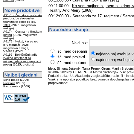
00:13:00:00 -
Cukrarna / Cukrarna
(1972)
00:11:00:00 -
Ko sem majhen bil, sem bil zdrav, v
Healthy And Merry
(1969)
A9173 - Žanrske in estetske
00:12:00:00 -
Sarabanda za 17. regiment / Sarab
preobrazbe slovenske
televizijske serije po letu
1991
(2026, magistrska
naloga)
A9174 - Čustva na filmskem
platnu
(2026, magistrska
naloga)
A9172 - Nekaj, kar se rodi
Najdi niz:
le v montaži
(2026,
magistrska naloga)
išči med osebami
V24837
(DVD)
najdeno naj vsebuje v
A9116 - Bolnišnični radio -
išči med projekti
zvočna umetnost za
najdeno naj vsebuje v
pripravo otrok na operativni
išči med enotami
poseg
(2025, brošura)
Ideja: Simona Ješelnik, Tanja Premk Grum, Martin Srebotnj
© 2004, 2026 by UL AGRFT & Martin Srebotnjak. Vse pravi
Podatki so last UL Akademije za gledališče, radio, film in tele
Vsakršna uporaba podatkov brez pisnega dovoljenja lastnik
Sling Blade
(1996)
prepovedana!
Precious
(2009)
Kynodontas
(2009)