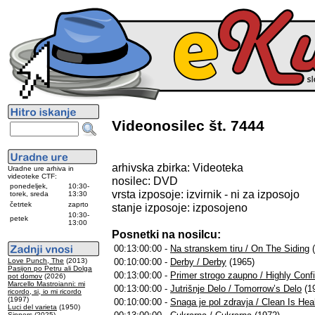
Videonosilec št. 7444
arhivska zbirka: Videoteka
Uradne ure arhiva in
videoteke CTF:
nosilec: DVD
ponedeljek,
10:30-
vrsta izposoje: izvirnik - ni za izposojo
torek, sreda
13:30
četrtek
zaprto
stanje izposoje: izposojeno
10:30-
petek
13:00
Posnetki na nosilcu:
00:13:00:00 -
Na stranskem tiru / On The Siding
(
Love Punch, The
(2013)
00:10:00:00 -
Derby / Derby
(1965)
Pasijon po Petru ali Dolga
00:13:00:00 -
Primer strogo zaupno / Highly Confi
pot domov
(2026)
Marcello Mastroianni: mi
00:13:00:00 -
Jutrišnje Delo / Tomorrow’s Delo
(1
ricordo, si, io mi ricordo
(1997)
00:10:00:00 -
Snaga je pol zdravja / Clean Is Hea
Luci del varieta
(1950)
Sinners
(2025)