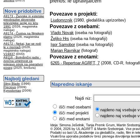
prenos: le upravljalcem
Sinners
(2025)
Povezave s projekti:
A9173 - Žanrske in estetske
preobrazbe slovenske
Ljudomrznik
(1980, gledališka uprizoritev)
televizijske serije po letu
Povezave z osebami:
1991
(2026, magistrska
naloga)
Vlado Novak
(oseba na fotografiji)
A9174 - Čustva na filmskem
platnu
(2026, magistrska
Željko Hrs
(oseba na fotografiji)
naloga)
A9172 - Nekaj, kar se rodi
Igor Samobor
(oseba na fotografiji)
le v montaži
(2026,
Marjan Ravnikar
(fotograf)
magistrska naloga)
V24837
(DVD)
Povezave z enotami:
A9116 - Bolnišnični radio -
zvočna umetnost za
6265 - Repertoar AGRFT, 7
(2008, CD-R, fotografi
pripravo otrok na operativni
poseg
(2025, brošura)
Sling Blade
(1996)
Precious
(2009)
Kynodontas
(2009)
Najdi niz:
išči med osebami
najdeno naj vsebuje v
išči med projekti
najdeno naj vsebuje v
išči med enotami
Ideja: Simona Ješelnik, Tanja Premk Grum, Martin Srebotnj
© 2004, 2026 by UL AGRFT & Martin Srebotnjak. Vse pravi
Podatki so last UL Akademije za gledališče, radio, film in tele
Vsakršna uporaba podatkov brez pisnega dovoljenja lastnik