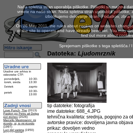
Naša spletna stran uporablja piškotke. Piškotki so majhne da
vrnete na našo stran. Naša spletna stran uporablja piškotke, 
izboljšujemo delovanje strani. Podatkov, zbra
On 26 May 2011, the rules about cookies on websites changed. 
of the site to operate and have already been set. You may delete
find out more about cookies
Sprejemam piškotke s tega spletišča / I
Datoteka:
Ljudomrznik
Uradne ure arhiva in
videoteke CTF:
ponedeljek,
10:30-
torek, sreda
13:30
četrtek
zaprto
10:30-
petek
13:00
tip datoteke: fotografija
ime datoteke: 688_4.JPG
Love Punch, The
(2013)
Pasijon po Petru ali Dolga
tehnična kvaliteta: srednja, pogojno za o
pot domov
(2026)
Marcello Mastroianni: mi
avtorske pravice: dovoljena javna objava
ricordo, si, io mi ricordo
(1997)
prikaz: dovoljen vedno
Luci del varieta
(1950)