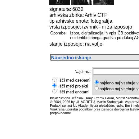
signatura: 6832
arhivska zbirka: Arhiv CTF
tip arhivske enote: fotografija
vrsta izposoje: izvirnik - ni za izposojo
Opombe:
Izbor, digitalizacija in vpis ČB poziti
neidentificiranega gradiva produkcij 
stanje izposoje: na voljo
Najdi niz:
išči med osebami
najdeno naj vsebuje v
išči med projekti
najdeno naj vsebuje v
išči med enotami
Ideja: Simona Ješelnik, Tanja Premk Grum, Martin Srebotnj
© 2004, 2026 by UL AGRFT & Martin Srebotnjak. Vse pravi
Podatki so last UL Akademije za gledališče, radio, film in tele
Vsakršna uporaba podatkov brez pisnega dovoljenja lastnik
prepovedana!