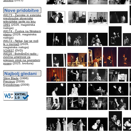
Sinners
(2025)
A9173 - Žanrske in estetske
preobrazbe slovenske
televizijske serije po letu
1991
(2026, magistrska
naloga)
A9174 - Čustva na filmskem
platnu
(2026, magistrska
naloga)
A9172 - Nekaj, kar se rodi
le v montaži
(2026,
magistrska naloga)
V24837
(DVD)
A9116 - Bolnišnični radio -
zvočna umetnost za
pripravo otrok na operativni
poseg
(2025, brošura)
Sling Blade
(1996)
Precious
(2009)
Kynodontas
(2009)