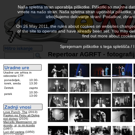
Naša spletna stran uporablja piškotke. Piškotki so majhne da
vrnete na našo stran. Naša spletna stran uporablja piškotke, 
izboljšujemo delovanje strani. Podatkov, zbra
On 26 May 2011, the rules about cookies on websites changed. 
of the site to operate and have already been set. You may delete
find out more about cookies
Sprejemam piškotke s tega spletišča / I
Repertoar AGRFT - fotografi
Uradne ure arhiva in
videoteke CTF:
ponedeljek,
10:30-
torek, sreda
13:30
četrtek
zaprto
10:30-
petek
13:00
Love Punch, The
(2013)
Pasijon po Petru ali Dolga
pot domov
(2026)
Marcello Mastroianni: mi
ricordo, si, io mi ricordo
(1997)
Luci del varieta
(1950)