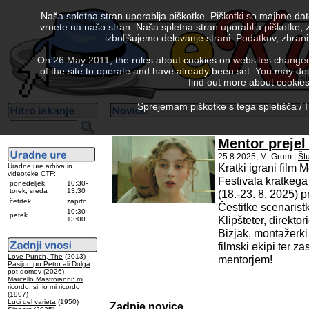
Naša spletna stran uporablja piškotke. Piškotki so majhne da
vrnete na našo stran. Naša spletna stran uporablja piškotke, 
izboljšujemo delovanje strani. Podatkov, zbra
On 26 May 2011, the rules about cookies on websites changed. 
of the site to operate and have already been set. You may delete
find out more about cookies
Sprejemam piškotke s tega spletišča / I
Mentor preje
25.8.2025, M. Grum |
Št
Kratki igrani film M
Uradne ure arhiva in
videoteke CTF:
Festivala kratkega
ponedeljek,
10:30-
torek, sreda
13:30
(18.-23. 8. 2025) 
četrtek
zaprto
Čestitke scenaristk
10:30-
petek
Klipšteter, direktor
13:00
Bizjak, montažerki 
filmski ekipi ter z
Love Punch, The
(2013)
mentorjem!
Pasijon po Petru ali Dolga
pot domov
(2026)
Marcello Mastroianni: mi
ricordo, si, io mi ricordo
(1997)
Luci del varieta
(1950)
Zadnje novice