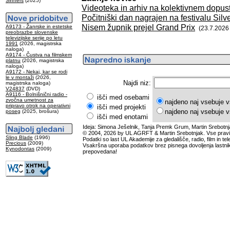
Sinners
(2025)
Videoteka in arhiv na kolektivnem dopus
Počitniški dan nagrajen na festivalu Sil
Nisem župnik prejel Grand Prix
A9173 - Žanrske in estetske
(23.7.2026
preobrazbe slovenske
televizijske serije po letu
1991
(2026, magistrska
naloga)
A9174 - Čustva na filmskem
platnu
(2026, magistrska
naloga)
A9172 - Nekaj, kar se rodi
le v montaži
(2026,
Najdi niz:
magistrska naloga)
V24837
(DVD)
A9116 - Bolnišnični radio -
išči med osebami
zvočna umetnost za
najdeno naj vsebuje v
pripravo otrok na operativni
išči med projekti
najdeno naj vsebuje v
poseg
(2025, brošura)
išči med enotami
Ideja: Simona Ješelnik, Tanja Premk Grum, Martin Srebotnj
© 2004, 2026 by UL AGRFT & Martin Srebotnjak. Vse pravi
Sling Blade
(1996)
Podatki so last UL Akademije za gledališče, radio, film in tele
Precious
(2009)
Vsakršna uporaba podatkov brez pisnega dovoljenja lastnik
Kynodontas
(2009)
prepovedana!