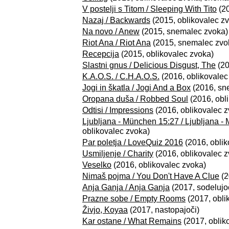
V postelji s Titom / Sleeping With Tito
(20
Nazaj / Backwards
(2015, oblikovalec z
Na novo / Anew
(2015, snemalec zvoka)
Riot Ana / Riot Ana
(2015, snemalec zvo
Recepcija
(2015, oblikovalec zvoka)
Slastni gnus / Delicious Disgust, The
(20
K.A.O.S. / C.H.A.O.S.
(2016, oblikovalec
Jogi in škatla / Jogi And a Box
(2016, sn
Oropana duša / Robbed Soul
(2016, obl
Odtisi / Impressions
(2016, oblikovalec z
Ljubljana - München 15:27 / Ljubljana -
oblikovalec zvoka)
Par poletja / LoveQuiz 2016
(2016, oblik
Usmiljenje / Charity
(2016, oblikovalec z
Veselko
(2016, oblikovalec zvoka)
Nimaš pojma / You Don't Have A Clue
(2
Anja Ganja / Anja Ganja
(2017, sodelujoč
Prazne sobe / Empty Rooms
(2017, obli
Živjo, Koyaa
(2017, nastopajoči)
Kar ostane / What Remains
(2017, oblik