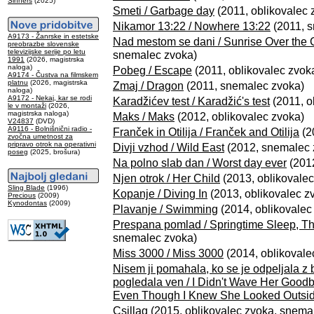
Sinners
(2025)
Smeti / Garbage day
(2011, oblikovalec
Nikamor 13:22 / Nowhere 13:22
(2011, 
A9173 - Žanrske in estetske
Nad mestom se dani / Sunrise Over the C
preobrazbe slovenske
televizijske serije po letu
snemalec zvoka)
1991
(2026, magistrska
naloga)
Pobeg / Escape
(2011, oblikovalec zvok
A9174 - Čustva na filmskem
platnu
(2026, magistrska
Zmaj / Dragon
(2011, snemalec zvoka)
naloga)
A9172 - Nekaj, kar se rodi
Karadžićev test / Karadžić's test
(2011, o
le v montaži
(2026,
magistrska naloga)
Maks / Maks
(2012, oblikovalec zvoka)
V24837
(DVD)
A9116 - Bolnišnični radio -
Franček in Otilija / Franček and Otilija
(2
zvočna umetnost za
pripravo otrok na operativni
Divji vzhod / Wild East
(2012, snemalec 
poseg
(2025, brošura)
Na polno slab dan / Worst day ever
(201
Njen otrok / Her Child
(2013, oblikovale
Sling Blade
(1996)
Kopanje / Diving In
(2013, oblikovalec z
Precious
(2009)
Kynodontas
(2009)
Plavanje / Swimming
(2014, oblikovalec
Prespana pomlad / Springtime Sleep, T
snemalec zvoka)
Miss 3000 / Miss 3000
(2014, oblikovale
Nisem ji pomahala, ko se je odpeljala z
pogledala ven / I Didn't Wave Her Goo
Even Though I Knew She Looked Outsi
Csillag
(2015, oblikovalec zvoka, snema