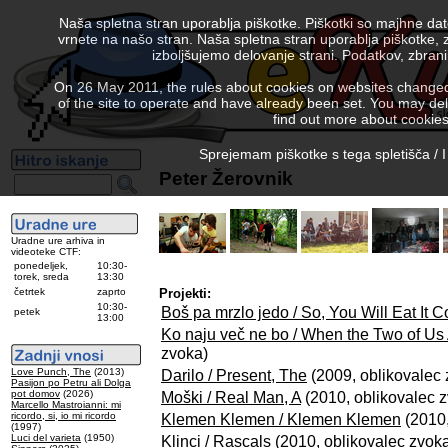
Naša spletna stran uporablja piškotke. Piškotki so majhne da
vrnete na našo stran. Naša spletna stran uporablja piškotke, 
izboljšujemo delovanje strani. Podatkov, zbra
On 26 May 2011, the rules about cookies on websites changed. 
of the site to operate and have already been set. You may delete
find out more about cookies
Sprejemam piškotke s tega spletišča / I
Peter Žerovnik
Uradne ure arhiva in
videoteke CTF:
ponedeljek,
10:30-
torek, sreda
13:30
četrtek
zaprto
Projekti:
10:30-
Boš pa mrzlo jedo / So, You Will Eat It C
petek
13:00
Ko naju več ne bo / When the Two of Us
zvoka)
Love Punch, The
(2013)
Darilo / Present, The
(2009, oblikovalec 
Pasijon po Petru ali Dolga
pot domov
(2026)
Moški / Real Man, A
(2010, oblikovalec 
Marcello Mastroianni: mi
ricordo, si, io mi ricordo
Klemen Klemen / Klemen Klemen
(2010,
(1997)
Luci del varieta
(1950)
Klinci / Rascals
(2010, oblikovalec zvok