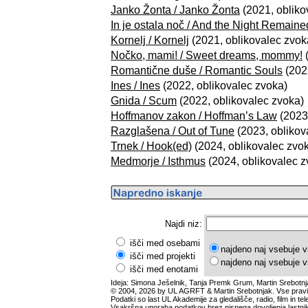
Janko Žonta / Janko Žonta
(2021, obliko
In je ostala noč / And the Night Remaine
Kornelj / Kornelj
(2021, oblikovalec zvok
Nočko, mami! / Sweet dreams, mommy!
(
Romantične duše / Romantic Souls
(202
Ines / Ines
(2022, oblikovalec zvoka)
Gnida / Scum
(2022, oblikovalec zvoka)
Hoffmanov zakon / Hoffman’s Law
(2023,
Razglašena / Out of Tune
(2023, oblikov
Trnek / Hook(ed)
(2024, oblikovalec zvo
Medmorje / Isthmus
(2024, oblikovalec z
Najdi niz:
išči med osebami
najdeno naj vsebuje v
išči med projekti
najdeno naj vsebuje v
išči med enotami
Ideja: Simona Ješelnik, Tanja Premk Grum, Martin Srebotnj
© 2004, 2026 by UL AGRFT & Martin Srebotnjak. Vse pravi
Podatki so last UL Akademije za gledališče, radio, film in tele
Vsakršna uporaba podatkov brez pisnega dovoljenja lastnik