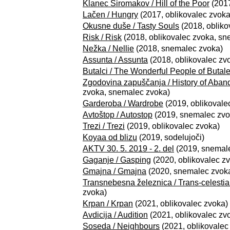
Klanec Siromakov / Hill of the Poor
(2017
Lačen / Hungry
(2017, oblikovalec zvoka
Okusne duše / Tasty Souls
(2018, obliko
Risk / Risk
(2018, oblikovalec zvoka, sn
Nežka / Nellie
(2018, snemalec zvoka)
Assunta / Assunta
(2018, oblikovalec zv
Butalci / The Wonderful People of Butal
Zgodovina zapuščanja / History of Aba
zvoka, snemalec zvoka)
Garderoba / Wardrobe
(2019, oblikovale
Avtoštop / Autostop
(2019, snemalec zvo
Trezi / Trezi
(2019, oblikovalec zvoka)
Koyaa od blizu
(2019, sodelujoči)
AKTV 30. 5. 2019 - 2. del
(2019, snemal
Gaganje / Gasping
(2020, oblikovalec z
Gmajna / Gmajna
(2020, snemalec zvok
Transnebesna železnica / Trans-celestia
zvoka)
Krpan / Krpan
(2021, oblikovalec zvoka)
Avdicija / Audition
(2021, oblikovalec zv
Soseda / Neighbours
(2021, oblikovalec