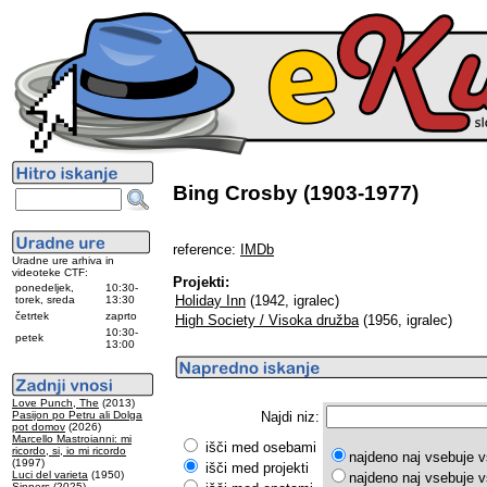
Bing Crosby (1903-1977)
reference:
IMDb
Uradne ure arhiva in
videoteke CTF:
Projekti:
ponedeljek,
10:30-
Holiday Inn
(1942, igralec)
torek, sreda
13:30
četrtek
zaprto
High Society / Visoka družba
(1956, igralec)
10:30-
petek
13:00
Love Punch, The
(2013)
Pasijon po Petru ali Dolga
Najdi niz:
pot domov
(2026)
Marcello Mastroianni: mi
išči med osebami
ricordo, si, io mi ricordo
najdeno naj vsebuje v
(1997)
išči med projekti
Luci del varieta
(1950)
najdeno naj vsebuje v
Sinners
(2025)