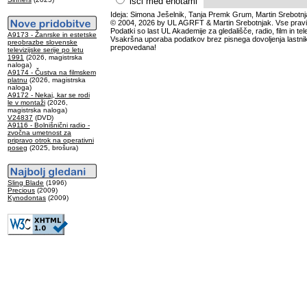
išči med enotami
Ideja: Simona Ješelnik, Tanja Premk Grum, Martin Srebotnj
© 2004, 2026 by UL AGRFT & Martin Srebotnjak. Vse pravi
Podatki so last UL Akademije za gledališče, radio, film in tele
A9173 - Žanrske in estetske
Vsakršna uporaba podatkov brez pisnega dovoljenja lastnik
preobrazbe slovenske
prepovedana!
televizijske serije po letu
1991
(2026, magistrska
naloga)
A9174 - Čustva na filmskem
platnu
(2026, magistrska
naloga)
A9172 - Nekaj, kar se rodi
le v montaži
(2026,
magistrska naloga)
V24837
(DVD)
A9116 - Bolnišnični radio -
zvočna umetnost za
pripravo otrok na operativni
poseg
(2025, brošura)
Sling Blade
(1996)
Precious
(2009)
Kynodontas
(2009)