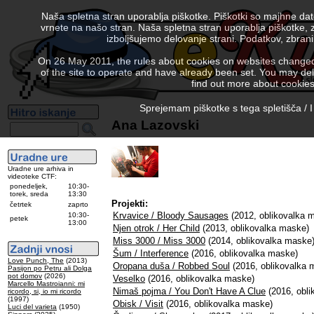
Naša spletna stran uporablja piškotke. Piškotki so majhne da
vrnete na našo stran. Naša spletna stran uporablja piškotke, 
izboljšujemo delovanje strani. Podatkov, zbra
On 26 May 2011, the rules about cookies on websites changed. 
of the site to operate and have already been set. You may delete
find out more about cookies
Sprejemam piškotke s tega spletišča / I
Ana Lazovski
Uradne ure arhiva in
videoteke CTF:
ponedeljek,
10:30-
torek, sreda
13:30
Projekti:
četrtek
zaprto
Krvavice / Bloody Sausages
(2012, oblikovalka 
10:30-
petek
13:00
Njen otrok / Her Child
(2013, oblikovalka maske)
Miss 3000 / Miss 3000
(2014, oblikovalka maske
Šum / Interference
(2016, oblikovalka maske)
Love Punch, The
(2013)
Oropana duša / Robbed Soul
(2016, oblikovalka 
Pasijon po Petru ali Dolga
pot domov
(2026)
Veselko
(2016, oblikovalka maske)
Marcello Mastroianni: mi
Nimaš pojma / You Don't Have A Clue
(2016, obli
ricordo, si, io mi ricordo
(1997)
Obisk / Visit
(2016, oblikovalka maske)
Luci del varieta
(1950)