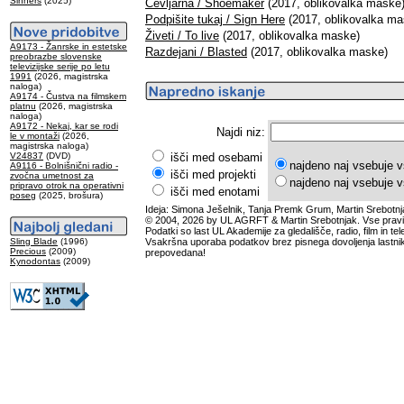
Sinners
(2025)
Čevljarna / Shoemaker
(2017, oblikovalka maske
Podpišite tukaj / Sign Here
(2017, oblikovalka ma
Živeti / To live
(2017, oblikovalka maske)
A9173 - Žanrske in estetske
Razdejani / Blasted
(2017, oblikovalka maske)
preobrazbe slovenske
televizijske serije po letu
1991
(2026, magistrska
naloga)
A9174 - Čustva na filmskem
platnu
(2026, magistrska
naloga)
A9172 - Nekaj, kar se rodi
Najdi niz:
le v montaži
(2026,
magistrska naloga)
V24837
(DVD)
išči med osebami
najdeno naj vsebuje v
A9116 - Bolnišnični radio -
išči med projekti
zvočna umetnost za
najdeno naj vsebuje v
pripravo otrok na operativni
išči med enotami
poseg
(2025, brošura)
Ideja: Simona Ješelnik, Tanja Premk Grum, Martin Srebotnj
© 2004, 2026 by UL AGRFT & Martin Srebotnjak. Vse pravi
Podatki so last UL Akademije za gledališče, radio, film in tele
Sling Blade
(1996)
Vsakršna uporaba podatkov brez pisnega dovoljenja lastnik
Precious
(2009)
prepovedana!
Kynodontas
(2009)