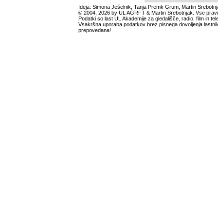
Ideja: Simona Ješelnik, Tanja Premk Grum, Martin Srebotnj
© 2004, 2026 by UL AGRFT & Martin Srebotnjak. Vse pravi
Podatki so last UL Akademije za gledališče, radio, film in tele
Vsakršna uporaba podatkov brez pisnega dovoljenja lastnik
prepovedana!