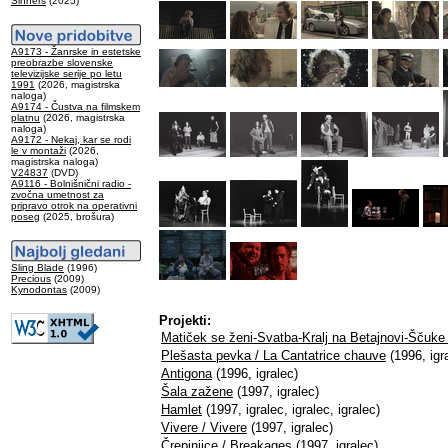
Sinners
(2025)
A9173 - Žanrske in estetske
preobrazbe slovenske
televizijske serije po letu
1991
(2026, magistrska
naloga)
A9174 - Čustva na filmskem
platnu
(2026, magistrska
naloga)
A9172 - Nekaj, kar se rodi
le v montaži
(2026,
magistrska naloga)
V24837
(DVD)
A9116 - Bolnišnični radio -
zvočna umetnost za
pripravo otrok na operativni
poseg
(2025, brošura)
Sling Blade
(1996)
Precious
(2009)
Kynodontas
(2009)
Projekti:
Matiček se ženi-Svatba-Kralj na Betajnovi-Ščuke 
Plešasta pevka / La Cantatrice chauve
(1996, igr
Antigona
(1996, igralec)
Šala zažene
(1997, igralec)
Hamlet
(1997, igralec, igralec, igralec)
Vivere / Vivere
(1997, igralec)
Črepinjice / Breakages
(1997, igralec)