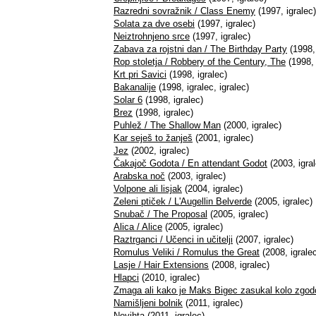
Razredni sovražnik / Class Enemy
(1997, igralec)
Solata za dve osebi
(1997, igralec)
Neiztrohnjeno srce
(1997, igralec)
Zabava za rojstni dan / The Birthday Party
(1998, 
Rop stoletja / Robbery of the Century, The
(1998, 
Krt pri Savici
(1998, igralec)
Bakanalije
(1998, igralec, igralec)
Solar 6
(1998, igralec)
Brez
(1998, igralec)
Puhlež / The Shallow Man
(2000, igralec)
Kar seješ to žanješ
(2001, igralec)
Jez
(2002, igralec)
Čakajoč Godota / En attendant Godot
(2003, igral
Arabska noč
(2003, igralec)
Volpone ali lisjak
(2004, igralec)
Zeleni ptiček / L'Augellin Belverde
(2005, igralec)
Snubač / The Proposal
(2005, igralec)
Alica / Alice
(2005, igralec)
Raztrganci / Učenci in učitelji
(2007, igralec)
Romulus Veliki / Romulus the Great
(2008, igrale
Lasje / Hair Extensions
(2008, igralec)
Hlapci
(2010, igralec)
Zmaga ali kako je Maks Bigec zasukal kolo zgod
Namišljeni bolnik
(2011, igralec)
Nevihta
(2011, igralec)