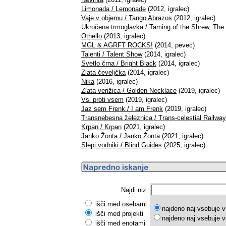
Limonada / Lemonade
(2012, igralec)
Vaje v objemu / Tango Abrazos
(2012, igralec)
Ukročena trmoglavka / Taming of the Shrew, The
Othello
(2013, igralec)
MGL & AGRFT ROCKS!
(2014, pevec)
Talenti / Talent Show
(2014, igralec)
Svetlo črna / Bright Black
(2014, igralec)
Zlata čeveljčka
(2014, igralec)
Nika
(2016, igralec)
Zlata verižica / Golden Necklace
(2019, igralec)
Vsi proti vsem
(2019, igralec)
Jaz sem Frenk / I am Frenk
(2019, igralec)
Transnebesna železnica / Trans-celestial Railwa
Krpan / Krpan
(2021, igralec)
Janko Žonta / Janko Žonta
(2021, igralec)
Slepi vodniki / Blind Guides
(2025, igralec)
Najdi niz:
išči med osebami
najdeno naj vsebuje v
išči med projekti
najdeno naj vsebuje v
išči med enotami