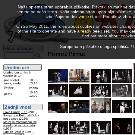
Naša spletna stran uporablja piškotke. Piškotki so majhne da
vrnete na našo stran. Naša spletna stran uporablja piškotke, 
izboljšujemo delovanje strani. Podatkov, zbra
On 26 May 2011, the rules about cookies on websites changed. 
of the site to operate and have already been set. You may delete
find out more about cookies
Sprejemam piškotke s tega spletišča / I
Primož Pirnat
Uradne ure arhiva in
videoteke CTF:
ponedeljek,
10:30-
torek, sreda
13:30
četrtek
zaprto
10:30-
petek
13:00
Love Punch, The
(2013)
Pasijon po Petru ali Dolga
pot domov
(2026)
Marcello Mastroianni: mi
ricordo, si, io mi ricordo
(1997)
Luci del varieta
(1950)