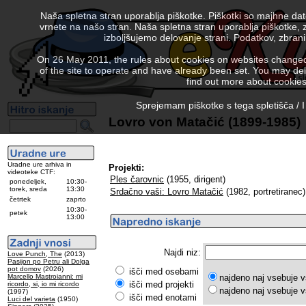
Naša spletna stran uporablja piškotke. Piškotki so majhne da
vrnete na našo stran. Naša spletna stran uporablja piškotke, 
izboljšujemo delovanje strani. Podatkov, zbra
On 26 May 2011, the rules about cookies on websites changed. 
of the site to operate and have already been set. You may delete
find out more about cookies
Sprejemam piškotke s tega spletišča / I
Lovro von Matačić (1899-1985)
Uradne ure arhiva in
Projekti:
videoteke CTF:
Ples čarovnic
(1955, dirigent)
ponedeljek,
10:30-
torek, sreda
13:30
Srdačno vaši: Lovro Matačić
(1982, portretiranec)
četrtek
zaprto
10:30-
petek
13:00
Najdi niz:
Love Punch, The
(2013)
Pasijon po Petru ali Dolga
pot domov
(2026)
išči med osebami
Marcello Mastroianni: mi
najdeno naj vsebuje v
išči med projekti
ricordo, si, io mi ricordo
najdeno naj vsebuje v
(1997)
išči med enotami
Luci del varieta
(1950)