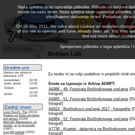
Naša spletna stran uporablja piškotke. Piškotki so majhne da
vrnete na našo stran. Naša spletna stran uporablja piškotke, 
izboljšujemo delovanje strani. Podatkov, zbra
On 26 May 2011, the rules about cookies on websites changed. 
of the site to operate and have already been set. You may delete
find out more about cookies
Sprejemam piškotke s tega spletišča / I
Boštjan Lah
Uradne ure arhiva in
Za osebo ni na voljo podatkov o projektih in/ali en
videoteke CTF:
ponedeljek,
10:30-
Enote za izposojo iz Arhiva AGRFT:
torek, sreda
13:30
četrtek
zaprto
A6986 - 49. Festivala Borštnikovega srečanja
(DV
10:30-
fotograf)
petek
13:00
A6985 - 51. Festivala Borštnikovega srečanja
(DV
fotograf)
A6924 - Borštnikovo srečanje 2017 - fotografije
(D
Love Punch, The
(2013)
fotograf)
Pasijon po Petru ali Dolga
A6984 - 52. Festivala Borštnikovega srečanja
(DV
pot domov
(2026)
Marcello Mastroianni: mi
fotograf)
ricordo, si, io mi ricordo
A7730 - Kvartet - delavnica na Borštnikovem sre
(1997)
Luci del varieta
(1950)
fotograf)