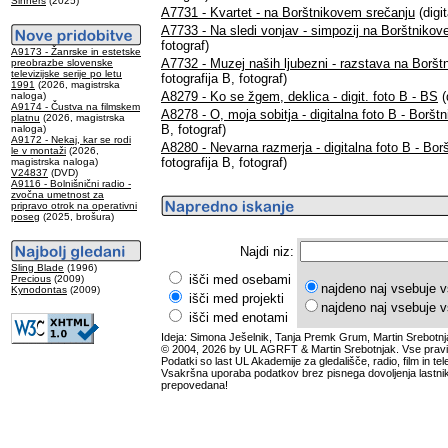
Sinners
(2025)
A7731 - Kvartet - na Borštnikovem srečanju
(digit
A7733 - Na sledi vonjav - simpozij na Borštniko
fotograf)
A9173 - Žanrske in estetske
A7732 - Muzej naših ljubezni - razstava na Borš
preobrazbe slovenske
televizijske serije po letu
fotografija B, fotograf)
1991
(2026, magistrska
A8279 - Ko se žgem, deklica - digit. foto B - BS
(
naloga)
A9174 - Čustva na filmskem
A8278 - O, moja sobitja - digitalna foto B - Boršt
platnu
(2026, magistrska
B, fotograf)
naloga)
A9172 - Nekaj, kar se rodi
A8280 - Nevarna razmerja - digitalna foto B - Bor
le v montaži
(2026,
fotografija B, fotograf)
magistrska naloga)
V24837
(DVD)
A9116 - Bolnišnični radio -
zvočna umetnost za
pripravo otrok na operativni
poseg
(2025, brošura)
Najdi niz:
Sling Blade
(1996)
išči med osebami
Precious
(2009)
najdeno naj vsebuje v
Kynodontas
(2009)
išči med projekti
najdeno naj vsebuje v
išči med enotami
Ideja: Simona Ješelnik, Tanja Premk Grum, Martin Srebotnj
© 2004, 2026 by UL AGRFT & Martin Srebotnjak. Vse pravi
Podatki so last UL Akademije za gledališče, radio, film in tele
Vsakršna uporaba podatkov brez pisnega dovoljenja lastnik
prepovedana!